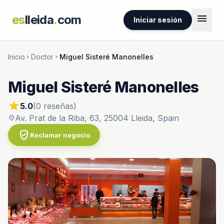
menu
es
lleida
.
com
Iniciar sesión
Inicio
Doctor
Miguel Sisteré Manonelles
chevron_right
chevron_right
Miguel Sisteré Manonelles
star
5.0
(0 reseñas)
Av. Prat de la Riba, 63, 25004 Lleida, Spain
location_on
verified_user
Reclamar negocio