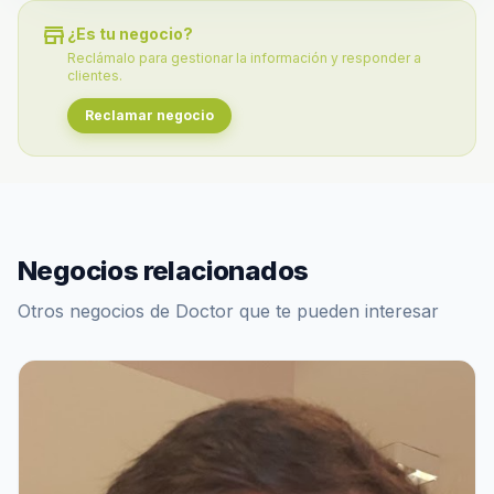
store
¿Es tu negocio?
Reclámalo para gestionar la información y responder a
clientes.
Reclamar negocio
Negocios relacionados
Otros negocios de Doctor que te pueden interesar