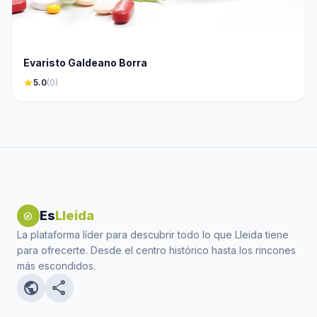
Evaristo Galdeano Borra
star
5.0
(0)
Es
Lleida
explore
La plataforma líder para descubrir todo lo que Lleida tiene
para ofrecerte. Desde el centro histórico hasta los rincones
más escondidos.
public
share