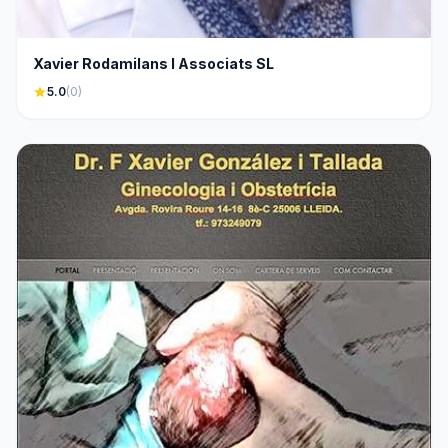
Xavier Rodamilans I Associats SL
star
5.0
(0)