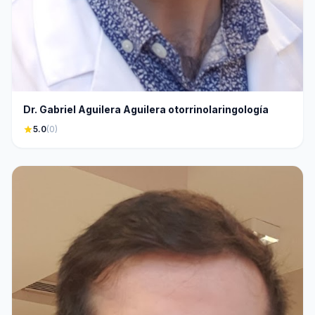
Dr. Gabriel Aguilera Aguilera otorrinolaringología
star
5.0
(0)