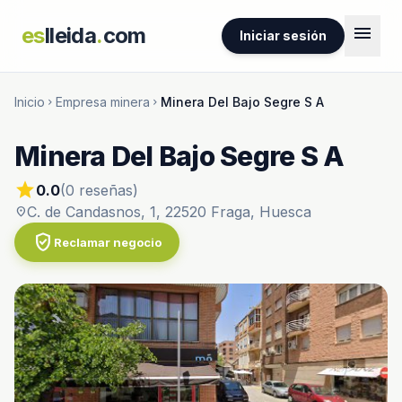
menu
es
lleida
.
com
Iniciar sesión
Inicio
Empresa minera
Minera Del Bajo Segre S A
chevron_right
chevron_right
Minera Del Bajo Segre S A
star
0.0
(0 reseñas)
C. de Candasnos, 1, 22520 Fraga, Huesca
location_on
verified_user
Reclamar negocio