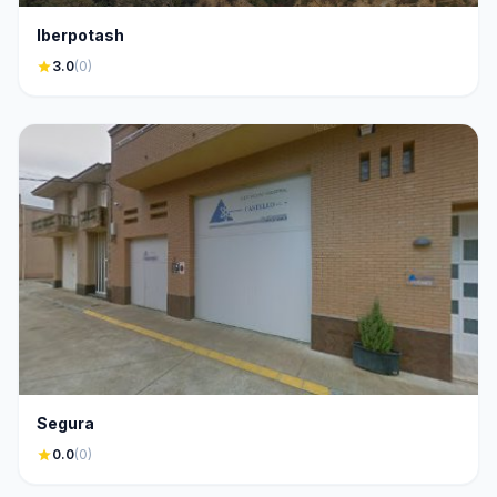
Iberpotash
star
3.0
(0)
Segura
star
0.0
(0)