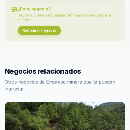
store
¿Es tu negocio?
Reclámalo para gestionar la información y responder a
clientes.
Reclamar negocio
Negocios relacionados
Otros negocios de Empresa minera que te pueden
interesar