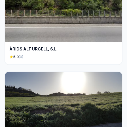
ÀRIDS ALT URGELL, S.L.
star
5.0
(0)