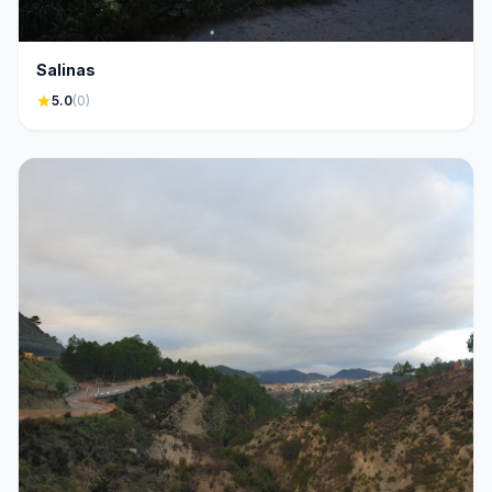
Salinas
star
5.0
(0)