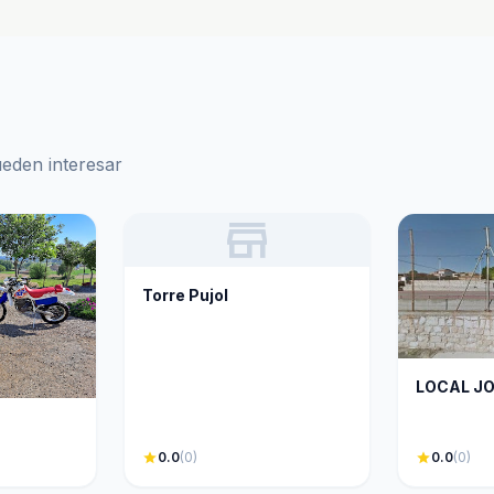
ueden interesar
store
Torre Pujol
LOCAL J
star
0.0
(0)
star
0.0
(0)