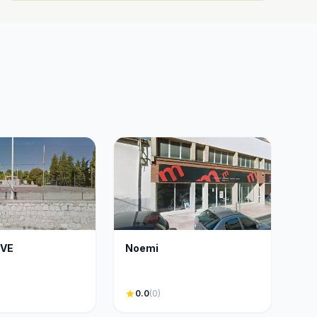
OVE
Noemi
star
0.0
(0)