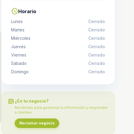
schedule
Horario
Lunes
Cerrado
Martes
Cerrado
Miércoles
Cerrado
Jueves
Cerrado
Viernes
Cerrado
Sábado
Cerrado
Domingo
Cerrado
store
¿Es tu negocio?
Reclámalo para gestionar la información y responder
a clientes.
Reclamar negocio