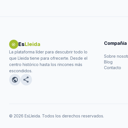
Compañía
Es
Lleida
explore
La plataforma líder para descubrir todo lo
Sobre nosot
que Lleida tiene para ofrecerte. Desde el
Blog
centro histórico hasta los rincones más
Contacto
escondidos.
public
share
© 2026 EsLleida. Todos los derechos reservados.