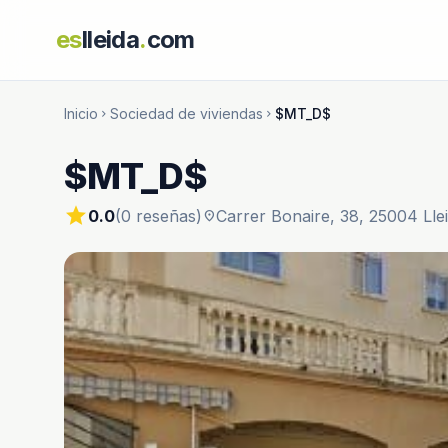
es
lleida
.
com
Inicio
Sociedad de viviendas
$MT_D$
chevron_right
chevron_right
$MT_D$
star
0.0
(0 reseñas)
Carrer Bonaire, 38, 25004 Lle
location_on