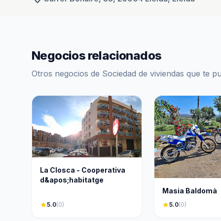
Negocios relacionados
Otros negocios de Sociedad de viviendas que te p
La Closca - Cooperativa
d&apos;habitatge
Masia Baldomà
star
5.0
(0)
star
5.0
(0)