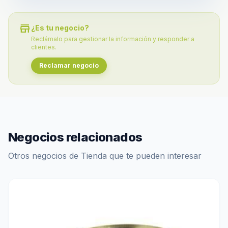
store
¿Es tu negocio?
Reclámalo para gestionar la información y responder a
clientes.
Reclamar negocio
Negocios relacionados
Otros negocios de Tienda que te pueden interesar