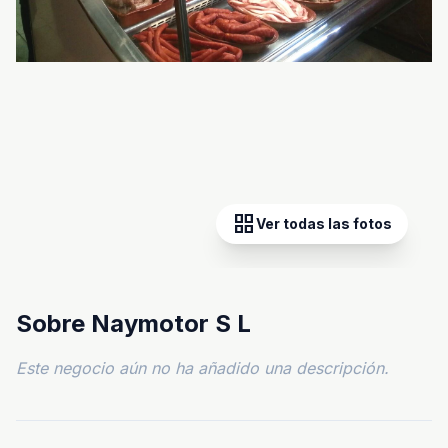
grid_view
Ver todas las fotos
Sobre Naymotor S L
Este negocio aún no ha añadido una descripción.