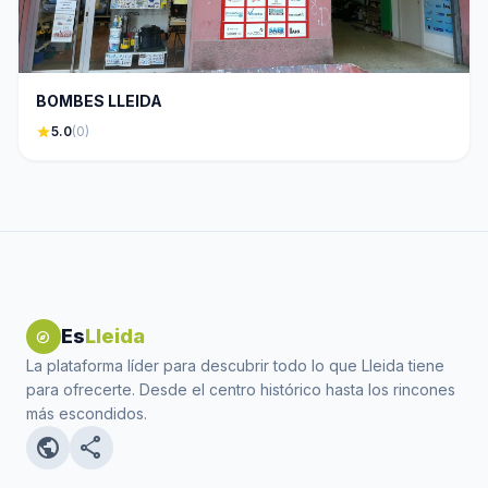
BOMBES LLEIDA
star
5.0
(0)
Es
Lleida
explore
La plataforma líder para descubrir todo lo que Lleida tiene
para ofrecerte. Desde el centro histórico hasta los rincones
más escondidos.
public
share