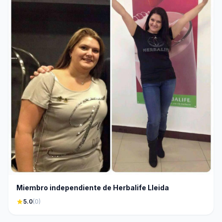
Miembro independiente de Herbalife Lleida
star
5.0
(0)