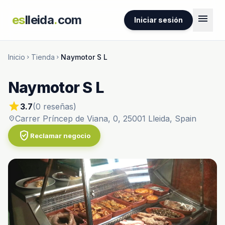
menu
es
lleida
.
com
Iniciar sesión
Inicio
Tienda
Naymotor S L
chevron_right
chevron_right
Naymotor S L
star
3.7
(0 reseñas)
Carrer Príncep de Viana, 0, 25001 Lleida, Spain
location_on
verified_user
Reclamar negocio