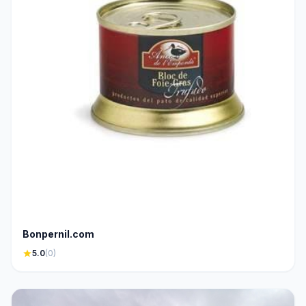
Bonpernil.com
star
5.0
(0)