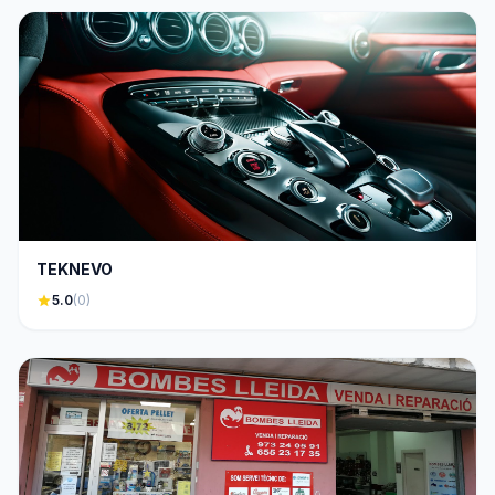
TEKNEVO
star
5.0
(0)