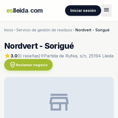
menu
es
lleida
.
com
Iniciar sesión
Inicio
Servicio de gestión de residuos
Nordvert - Sorigué
chevron_right
chevron_right
Nordvert - Sorigué
star
3.0
(0 reseñas)
Partida de Rufea, s/n, 25194 Lleida
location_on
verified_user
Reclamar negocio
store