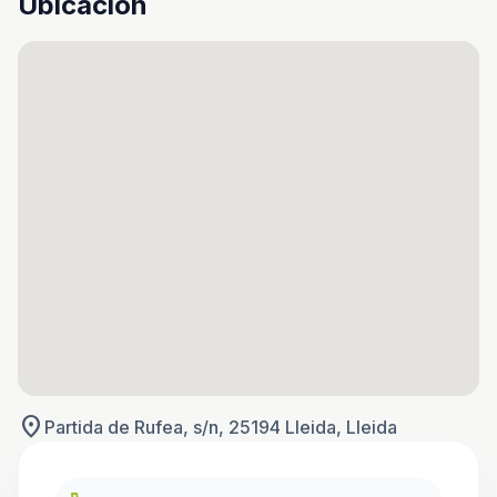
Ubicación
location_on
Partida de Rufea, s/n, 25194 Lleida, Lleida