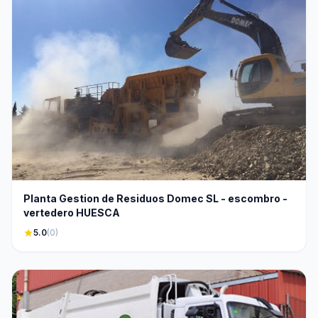
Planta Gestion de Residuos Domec SL - escombro -
vertedero HUESCA
star
5.0
(0)