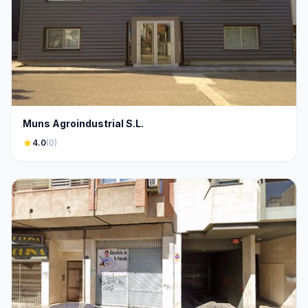
Muns Agroindustrial S.L.
star
4.0
(0)