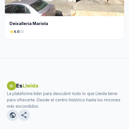
Deixalleria Mariola
star
4.0
(0)
Es
Lleida
explore
La plataforma líder para descubrir todo lo que Lleida tiene
para ofrecerte. Desde el centro histórico hasta los rincones
más escondidos.
public
share