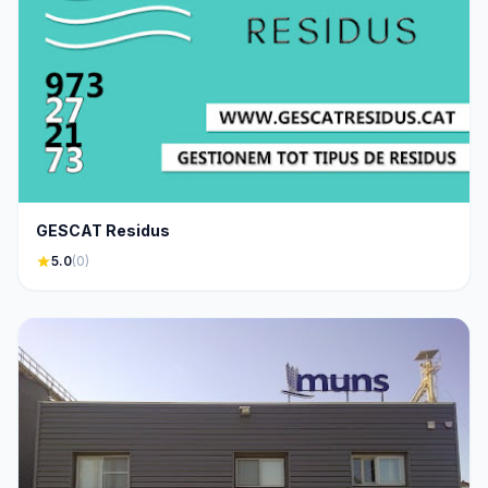
GESCAT Residus
star
5.0
(0)