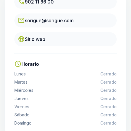
call
902 11 66 00
email
sorigue@sorigue.com
language
Sitio web
schedule
Horario
Lunes
Cerrado
Martes
Cerrado
Miércoles
Cerrado
Jueves
Cerrado
Viernes
Cerrado
Sábado
Cerrado
Domingo
Cerrado