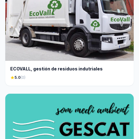
ECOVALL, gestión de residuos indutriales
star
5.0
(0)