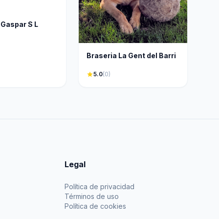
 Gaspar S L
Braseria La Gent del Barri
star
5.0
(0)
Legal
Política de privacidad
Términos de uso
Política de cookies