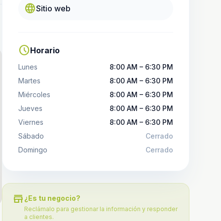
language
Sitio web
schedule
Horario
Lunes
8:00 AM – 6:30 PM
Martes
8:00 AM – 6:30 PM
Miércoles
8:00 AM – 6:30 PM
Jueves
8:00 AM – 6:30 PM
Viernes
8:00 AM – 6:30 PM
Sábado
Cerrado
Domingo
Cerrado
store
¿Es tu negocio?
Reclámalo para gestionar la información y responder
a clientes.