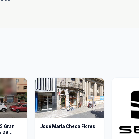
S Gran
José María Checa Flores
a 29