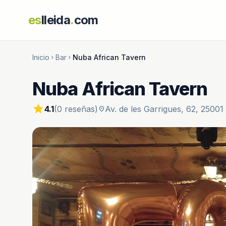
es
lleida
.
com
Inicio
Bar
Nuba African Tavern
chevron_right
chevron_right
Nuba African Tavern
star
4.1
(0 reseñas)
Av. de les Garrigues, 62, 25001 
location_on