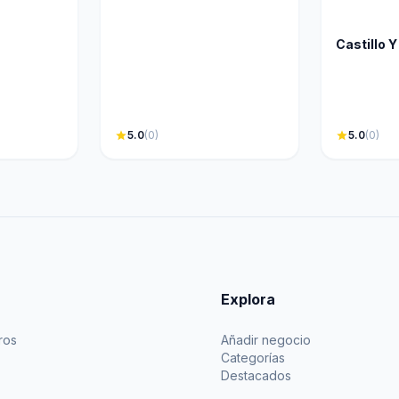
Castillo Y
star
5.0
(0)
star
5.0
(0)
Explora
ros
Añadir negocio
Categorías
Destacados