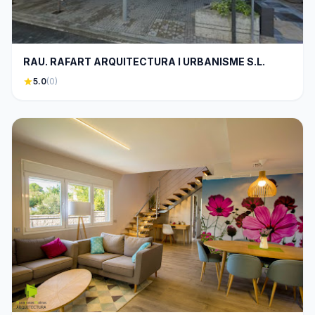
RAU. RAFART ARQUITECTURA I URBANISME S.L.
star
5.0
(0)