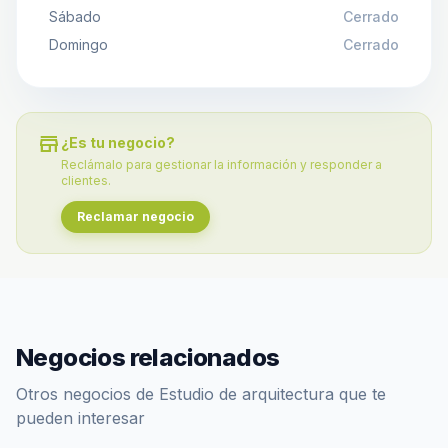
Sábado
Cerrado
Domingo
Cerrado
store
¿Es tu negocio?
Reclámalo para gestionar la información y responder a
clientes.
Reclamar negocio
Negocios relacionados
Otros negocios de Estudio de arquitectura que te
pueden interesar