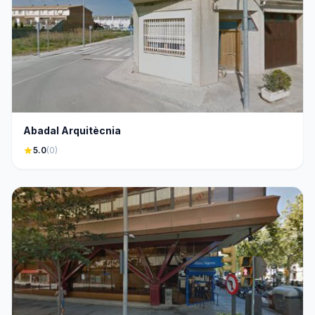
Abadal Arquitècnia
star
5.0
(0)