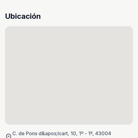
Ubicación
C. de Pons d&apos;Icart, 10, 1º - 1ª, 43004
location_on