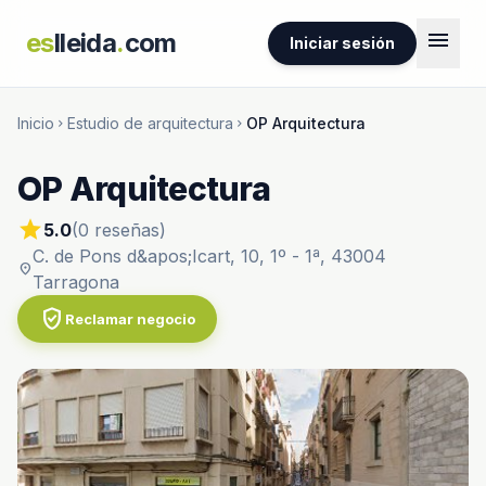
menu
es
lleida
.
com
Iniciar sesión
Inicio
Estudio de arquitectura
OP Arquitectura
chevron_right
chevron_right
OP Arquitectura
star
5.0
(0 reseñas)
C. de Pons d&apos;Icart, 10, 1º - 1ª, 43004
location_on
Tarragona
verified_user
Reclamar negocio