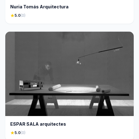
Nuria Tomás Arquitectura
star
5.0
(0)
ESPAR SALA arquitectes
star
5.0
(0)