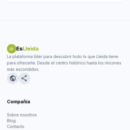
Es
Lleida
explore
La plataforma líder para descubrir todo lo que Lleida tiene
para ofrecerte. Desde el centro histórico hasta los rincones
más escondidos.
public
share
Compañía
Sobre nosotros
Blog
Contacto