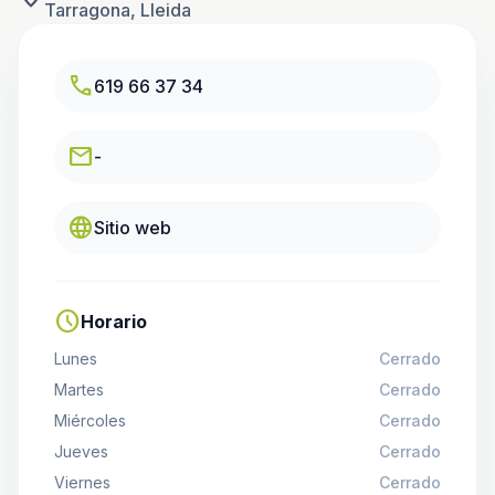
Tarragona, Lleida
call
619 66 37 34
email
-
language
Sitio web
schedule
Horario
Lunes
Cerrado
Martes
Cerrado
Miércoles
Cerrado
Jueves
Cerrado
Viernes
Cerrado