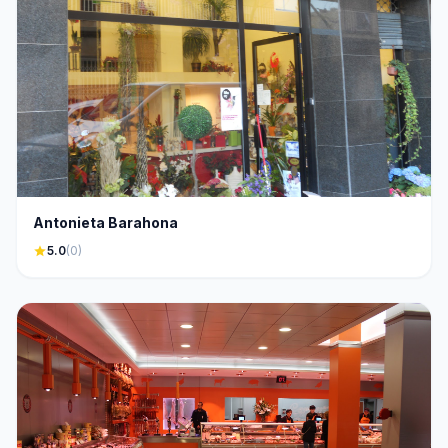
Antonieta Barahona
star
5.0
(0)