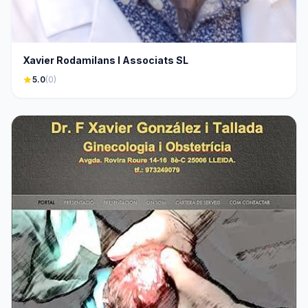
Xavier Rodamilans I Associats SL
star
5.0
(0)