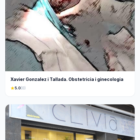
Xavier Gonzalez i Tallada. Obstetricia i ginecologia
star
5.0
(0)