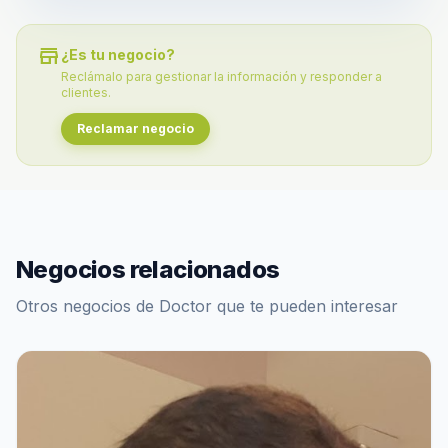
store
¿Es tu negocio?
Reclámalo para gestionar la información y responder a
clientes.
Reclamar negocio
Negocios relacionados
Otros negocios de Doctor que te pueden interesar