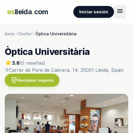
menu
es
lleida
.
com
Iniciar sesión
Inicio
Doctor
Òptica Universitària
chevron_right
chevron_right
Òptica Universitària
star
3.8
(0 reseñas)
Carrer de Pere de Cabrera, 14, 25001 Lleida, Spain
location_on
verified_user
Reclamar negocio