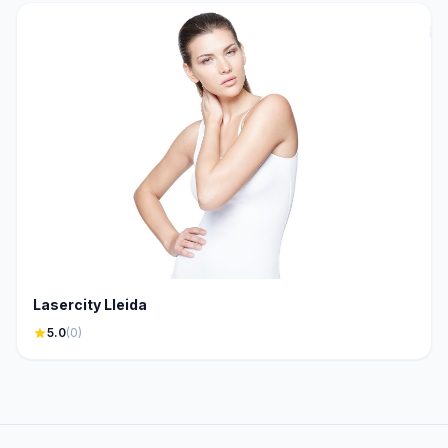
Lasercity Lleida
star
5.0
(0)