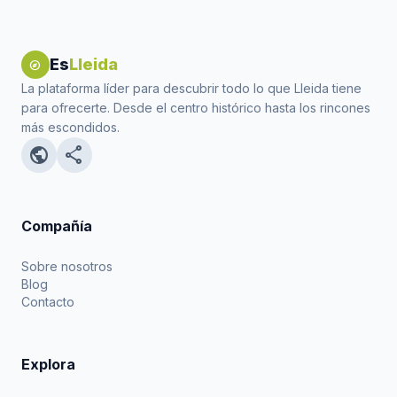
Es
Lleida
explore
La plataforma líder para descubrir todo lo que Lleida tiene
para ofrecerte. Desde el centro histórico hasta los rincones
más escondidos.
public
share
Compañía
Sobre nosotros
Blog
Contacto
Explora