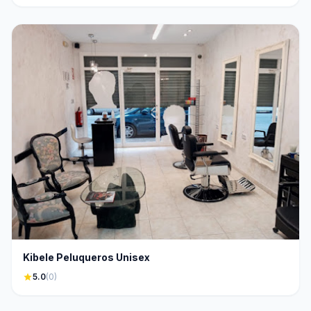
Kibele Peluqueros Unisex
star
5.0
(0)