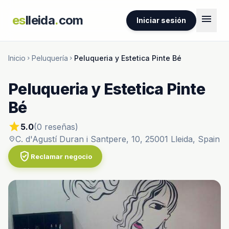
menu
es
lleida
.
com
Iniciar sesión
Inicio
Peluquería
Peluqueria y Estetica Pinte Bé
chevron_right
chevron_right
Peluqueria y Estetica Pinte
Bé
star
5.0
(0 reseñas)
C. d'Agustí Duran i Santpere, 10, 25001 Lleida, Spain
location_on
verified_user
Reclamar negocio