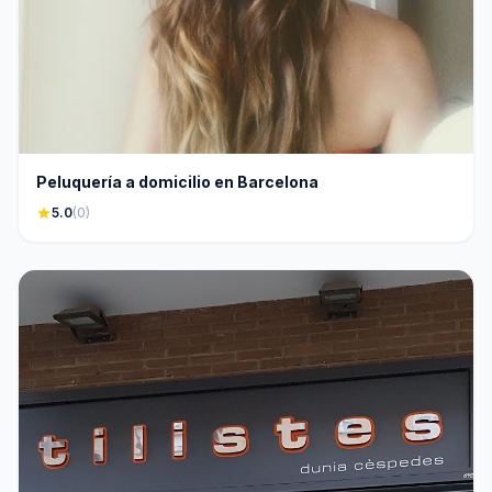
Peluquería a domicilio en Barcelona
star
5.0
(0)