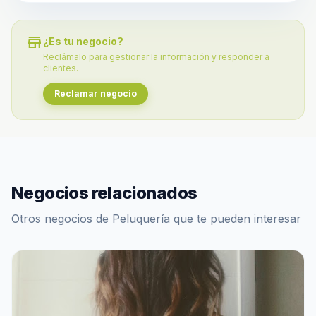
store
¿Es tu negocio?
Reclámalo para gestionar la información y responder a
clientes.
Reclamar negocio
Negocios relacionados
Otros negocios de Peluquería que te pueden interesar