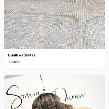
Dualb estilistes
star
5.0
(0)