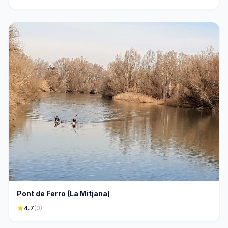
Pont de Ferro (La Mitjana)
star
4.7
(0)