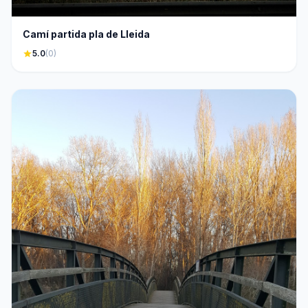
Camí partida pla de Lleida
star
5.0
(0)