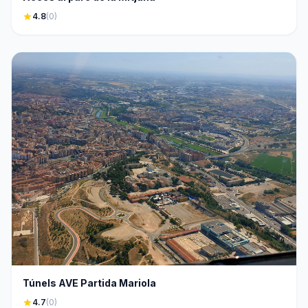
star
4.8
(0)
Túnels AVE Partida Mariola
star
4.7
(0)