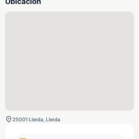
Ubicación
location_on
25001 Lleida, Lleida