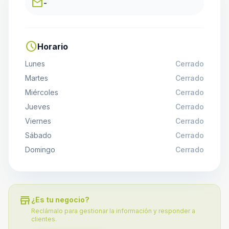
email
-
schedule
Horario
Lunes
Cerrado
Martes
Cerrado
Miércoles
Cerrado
Jueves
Cerrado
Viernes
Cerrado
Sábado
Cerrado
Domingo
Cerrado
store
¿Es tu negocio?
Reclámalo para gestionar la información y responder a
clientes.