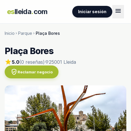
menu
es
lleida
.
com
Iniciar sesión
Inicio
Parque
Plaça Bores
chevron_right
chevron_right
Plaça Bores
star
5.0
(0 reseñas)
25001 Lleida
location_on
verified_user
Reclamar negocio