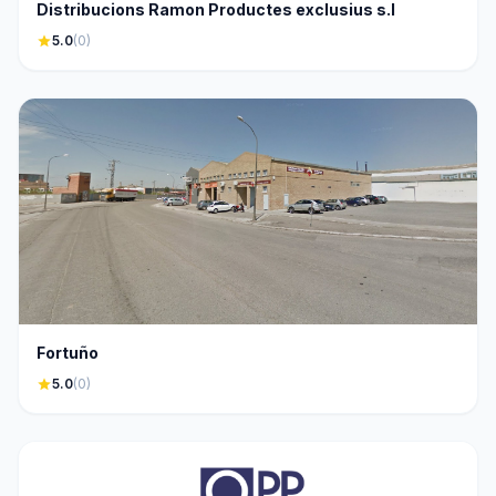
Distribucions Ramon Productes exclusius s.l
star
5.0
(0)
Fortuño
star
5.0
(0)