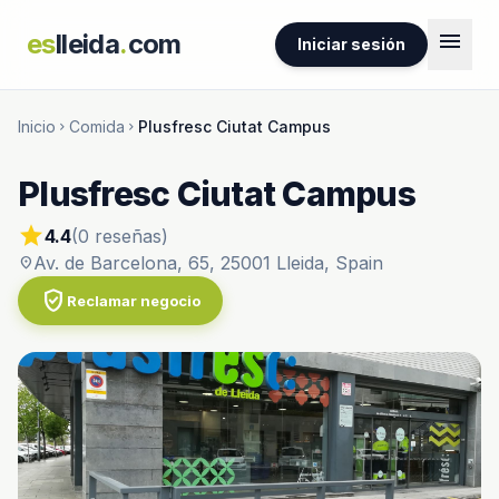
menu
es
lleida
.
com
Iniciar sesión
Inicio
Comida
Plusfresc Ciutat Campus
chevron_right
chevron_right
Plusfresc Ciutat Campus
star
4.4
(0 reseñas)
Av. de Barcelona, 65, 25001 Lleida, Spain
location_on
verified_user
Reclamar negocio