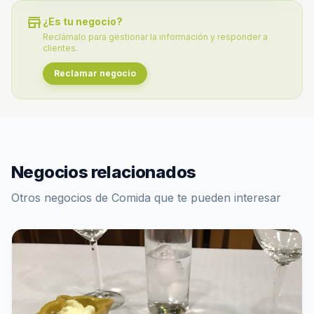
store
¿Es tu negocio?
Reclámalo para gestionar la información y responder a
clientes.
Reclamar negocio
Negocios relacionados
Otros negocios de Comida que te pueden interesar