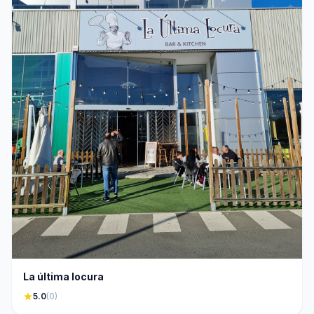
La última locura
star
5.0
(0)