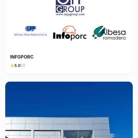
INFOPORC
star
5.0
(0)