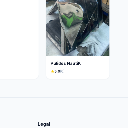
Pulidos NautiK
star
5.0
(0)
Legal