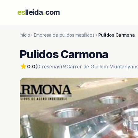
es
lleida
.
com
Inicio
Empresa de pulidos metálicos
Pulidos Carmona
chevron_right
chevron_right
Pulidos Carmona
star
0.0
(0 reseñas)
Carrer de Guillem Muntanyans
location_on