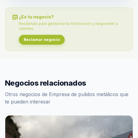
store
¿Es tu negocio?
Reclámalo para gestionar la información y responder a
clientes.
Reclamar negocio
Negocios relacionados
Otros negocios de Empresa de pulidos metálicos que
te pueden interesar