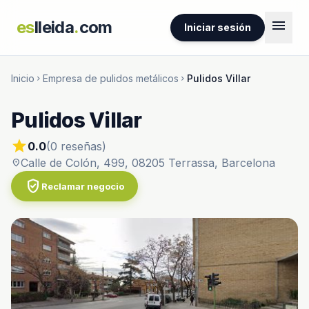
menu
es
lleida
.
com
Iniciar sesión
Inicio
Empresa de pulidos metálicos
Pulidos Villar
chevron_right
chevron_right
Pulidos Villar
star
0.0
(0 reseñas)
Calle de Colón, 499, 08205 Terrassa, Barcelona
location_on
verified_user
Reclamar negocio