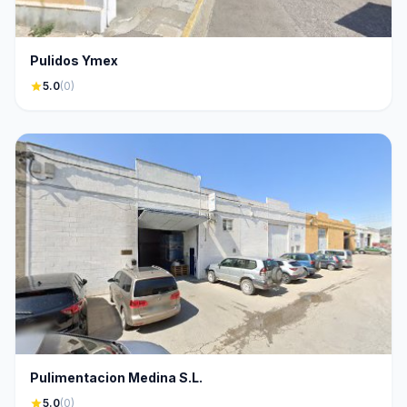
Pulidos Ymex
star
5.0
(0)
Pulimentacion Medina S.L.
star
5.0
(0)