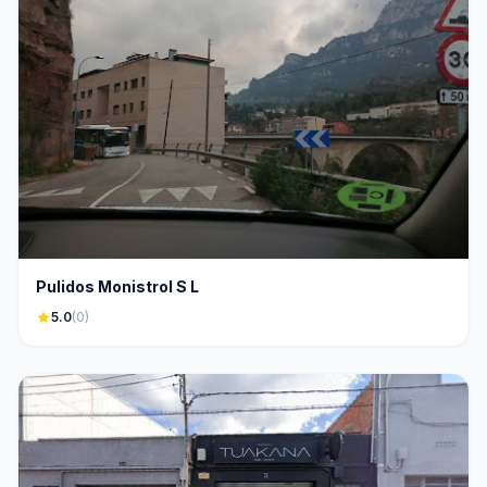
Pulidos Monistrol S L
star
5.0
(0)