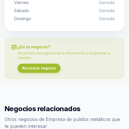
Viernes
Cerrado
Sábado
Cerrado
Domingo
Cerrado
store
¿Es tu negocio?
Reclámalo para gestionar la información y responder a
clientes.
Reclamar negocio
Negocios relacionados
Otros negocios de Empresa de pulidos metálicos que
te pueden interesar