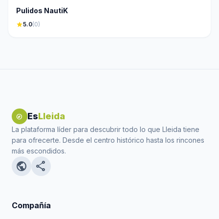
Pulidos NautiK
star
5.0
(0)
Es
Lleida
explore
La plataforma líder para descubrir todo lo que Lleida tiene
para ofrecerte. Desde el centro histórico hasta los rincones
más escondidos.
public
share
Compañía