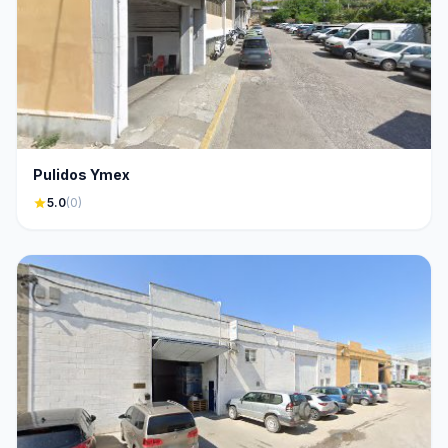
Pulidos Ymex
star
5.0
(0)