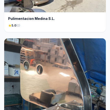
Pulimentacion Medina S.L.
star
5.0
(0)