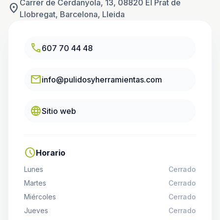
Carrer de Cerdanyola, 13, 08820 El Prat de
location_on
Llobregat, Barcelona, Lleida
call
607 70 44 48
email
info@pulidosyherramientas.com
language
Sitio web
schedule
Horario
Lunes
Cerrado
Martes
Cerrado
Miércoles
Cerrado
Jueves
Cerrado