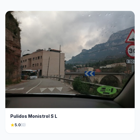
Pulidos Monistrol S L
star
5.0
(0)