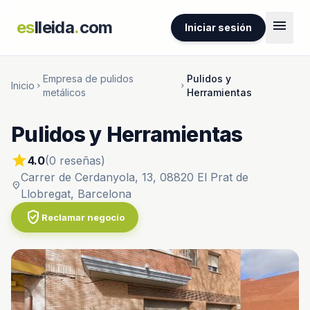
menu
es
lleida
.
com
Iniciar sesión
Empresa de pulidos
Pulidos y
Inicio
chevron_right
chevron_right
metálicos
Herramientas
Pulidos y Herramientas
star
4.0
(0 reseñas)
Carrer de Cerdanyola, 13, 08820 El Prat de
location_on
Llobregat, Barcelona
verified_user
Reclamar negocio