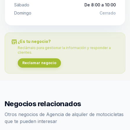
Sábado
De 8:00 a 10:00
Domingo
Cerrado
store
¿Es tu negocio?
Reclámalo para gestionar la información y responder a
clientes.
Reclamar negocio
Negocios relacionados
Otros negocios de Agencia de alquiler de motocicletas
que te pueden interesar