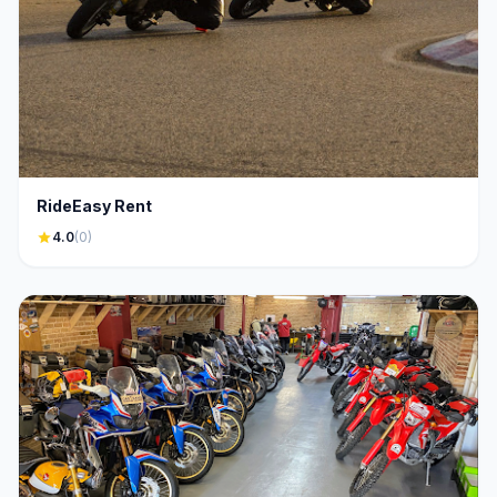
RideEasy Rent
star
4.0
(0)