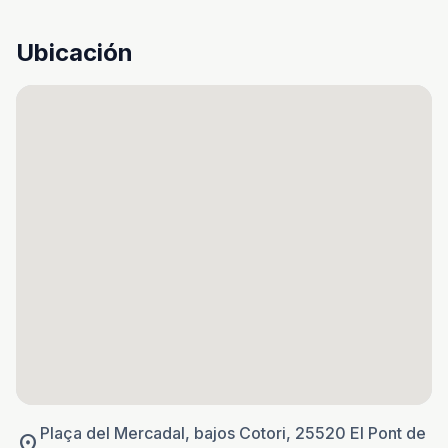
Ubicación
Plaça del Mercadal, bajos Cotori, 25520 El Pont de
location_on