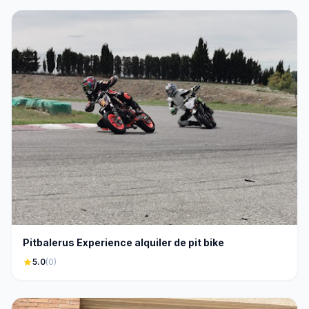
Pitbalerus Experience alquiler de pit bike
star
5.0
(0)