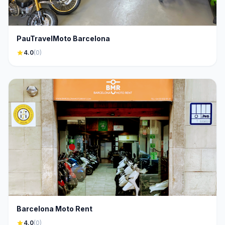
PauTravelMoto Barcelona
star
4.0
(0)
Barcelona Moto Rent
star
4.0
(0)