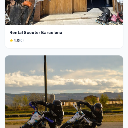
Rental Scooter Barcelona
star
4.0
(0)