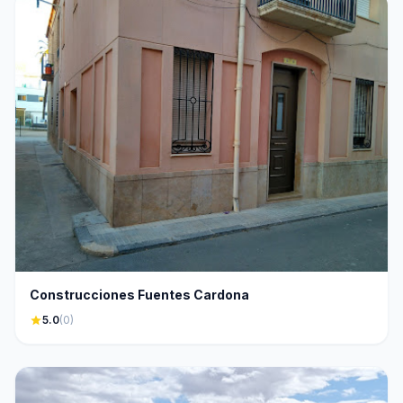
Construcciones Fuentes Cardona
star
5.0
(0)