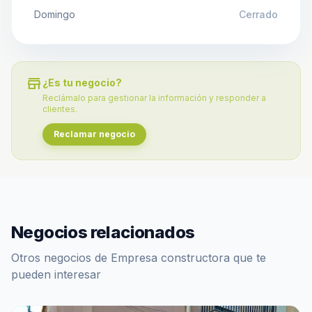
Domingo
Cerrado
store
¿Es tu negocio?
Reclámalo para gestionar la información y responder a
clientes.
Reclamar negocio
Negocios relacionados
Otros negocios de Empresa constructora que te
pueden interesar