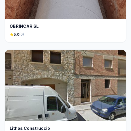
OBRINCAR SL
star
5.0
(0)
Lithos Construcció