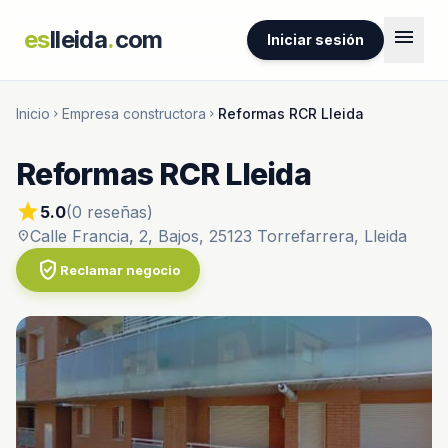
menu
es
lleida
.
com
Iniciar sesión
Inicio
Empresa constructora
Reformas RCR Lleida
chevron_right
chevron_right
Reformas RCR Lleida
star
5.0
(0 reseñas)
Calle Francia, 2, Bajos, 25123 Torrefarrera, Lleida
location_on
verified_user
Reclamar negocio