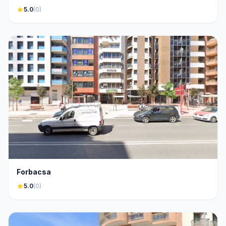
star
5.0
(0)
Forbacsa
star
5.0
(0)