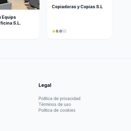
Copiadoras y Copias S.L
 Equips
icina S.L.
star
0.0
(0)
Legal
Política de privacidad
Términos de uso
Política de cookies