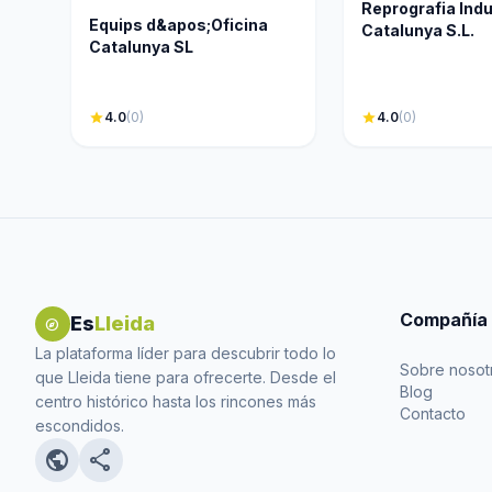
Reprografia Indu
Equips d&apos;Oficina
Catalunya S.L.
Catalunya SL
star
4.0
(0)
star
4.0
(0)
Compañía
Es
Lleida
explore
La plataforma líder para descubrir todo lo
Sobre nosot
que Lleida tiene para ofrecerte. Desde el
Blog
centro histórico hasta los rincones más
Contacto
escondidos.
public
share