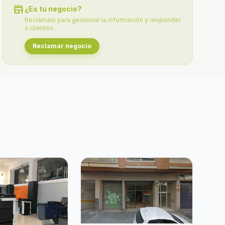
store
¿Es tu negocio?
Reclámalo para gestionar la información y responder
a clientes.
Reclamar negocio