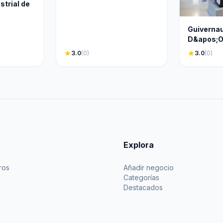
strial de
Guivernau
D&apos;Of
star
3.0
(0)
star
3.0
(0)
Explora
ros
Añadir negocio
Categorías
Destacados