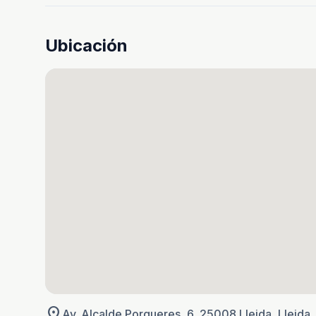
Ubicación
location_on
Av. Alcalde Porqueres, 6, 25008 Lleida, Lleida