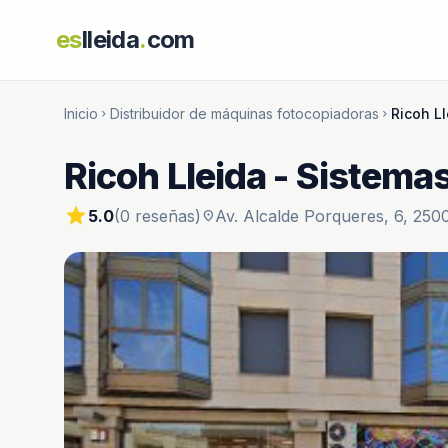
es
lleida
.
com
Inicio
Distribuidor de máquinas fotocopiadoras
Ricoh L
chevron_right
chevron_right
Ricoh Lleida - Sistema
star
5.0
(0 reseñas)
Av. Alcalde Porqueres, 6, 2500
location_on