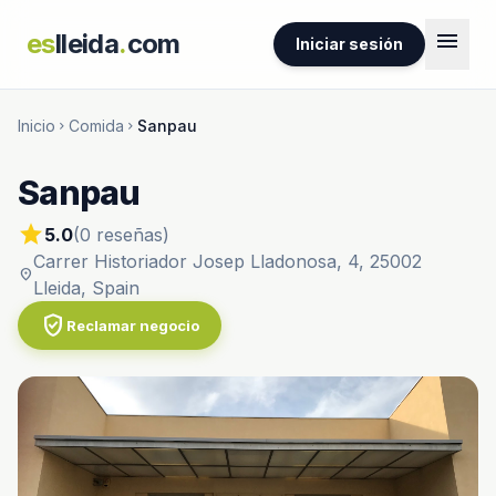
menu
es
lleida
.
com
Iniciar sesión
Inicio
Comida
Sanpau
chevron_right
chevron_right
Sanpau
star
5.0
(0 reseñas)
Carrer Historiador Josep Lladonosa, 4, 25002
location_on
Lleida, Spain
verified_user
Reclamar negocio