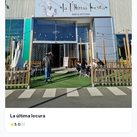
La última locura
star
5.0
(0)