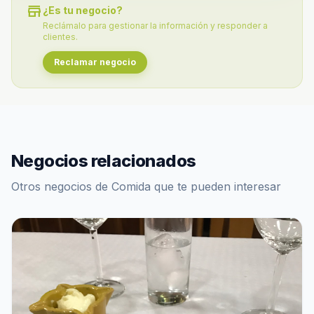
store
¿Es tu negocio?
Reclámalo para gestionar la información y responder a
clientes.
Reclamar negocio
Negocios relacionados
Otros negocios de Comida que te pueden interesar