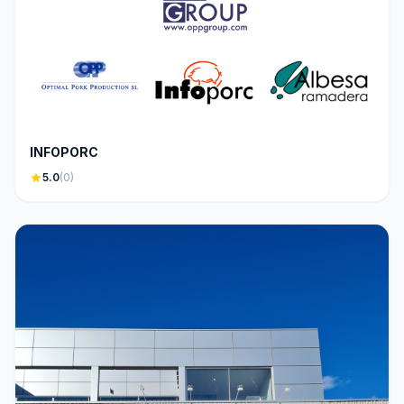
INFOPORC
star
5.0
(0)