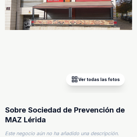
grid_view
Ver todas las fotos
Sobre Sociedad de Prevención de
MAZ Lérida
Este negocio aún no ha añadido una descripción.