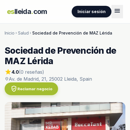
menu
es
lleida
.
com
Iniciar sesión
Inicio
Salud
Sociedad de Prevención de MAZ Lérida
chevron_right
chevron_right
Sociedad de Prevención de
MAZ Lérida
star
4.0
(0 reseñas)
Av. de Madrid, 21, 25002 Lleida, Spain
location_on
verified_user
Reclamar negocio