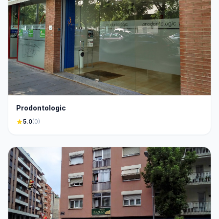
Prodontologic
star
5.0
(0)