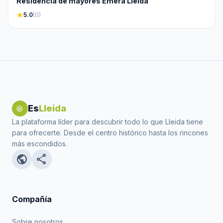
Residencia de mayores Emera Lleida
star
5.0
(0)
Es
Lleida
explore
La plataforma líder para descubrir todo lo que Lleida tiene
para ofrecerte. Desde el centro histórico hasta los rincones
más escondidos.
public
share
Compañía
Sobre nosotros