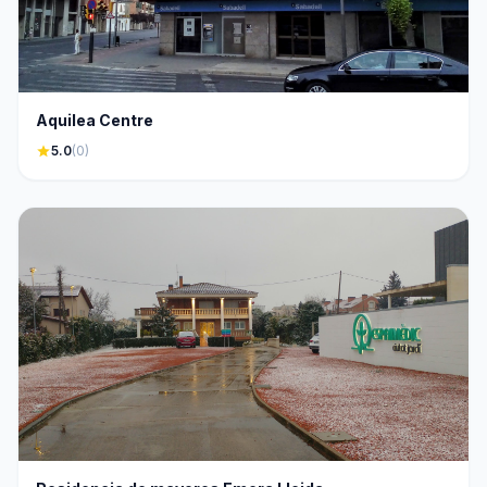
Aquilea Centre
star
5.0
(0)