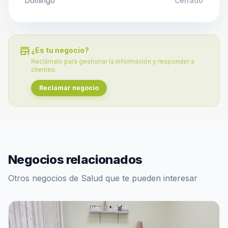
Domingo
Cerrado
store
¿Es tu negocio?
Reclámalo para gestionar la información y responder a
clientes.
Reclamar negocio
Negocios relacionados
Otros negocios de Salud que te pueden interesar