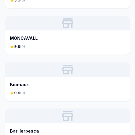
star
9.9
(0)
store
MÓNCAVALL
star
9.9
(0)
store
Biomauri
star
9.9
(0)
store
Bar Ilerpesca