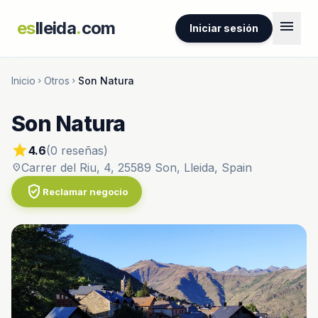
menu
es
lleida
.
com
Iniciar sesión
Inicio
Otros
Son Natura
chevron_right
chevron_right
Son Natura
star
4.6
(0 reseñas)
Carrer del Riu, 4, 25589 Son, Lleida, Spain
location_on
verified_user
Reclamar negocio