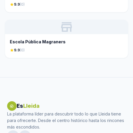
star
9.9
(0)
store
Escola Pública Magraners
star
9.9
(0)
Es
Lleida
explore
La plataforma líder para descubrir todo lo que Lleida tiene
para ofrecerte. Desde el centro histórico hasta los rincones
más escondidos.