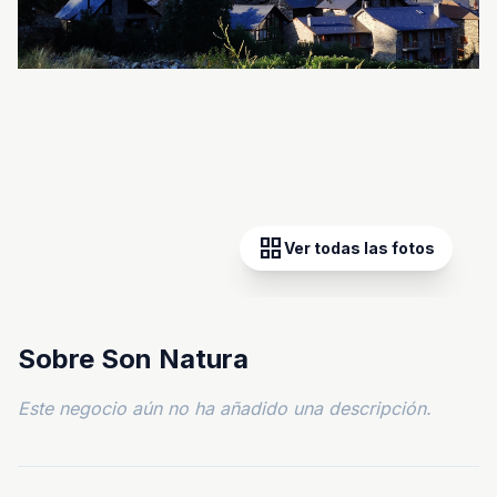
grid_view
Ver todas las fotos
Sobre Son Natura
Este negocio aún no ha añadido una descripción.