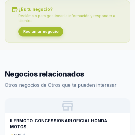
store
¿Es tu negocio?
Reclámalo para gestionar la información y responder a
clientes.
Reclamar negocio
Negocios relacionados
Otros negocios de Otros que te pueden interesar
store
ILERMOTO. CONCESSIONARI OFICIAL HONDA
MOTOS.