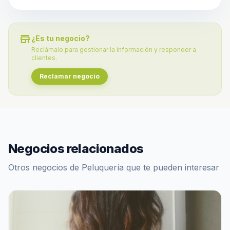
store
¿Es tu negocio?
Reclámalo para gestionar la información y responder a
clientes.
Reclamar negocio
Negocios relacionados
Otros negocios de Peluquería que te pueden interesar