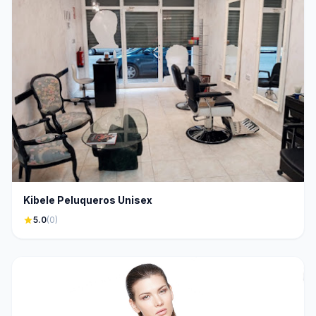
Kibele Peluqueros Unisex
star
5.0
(0)