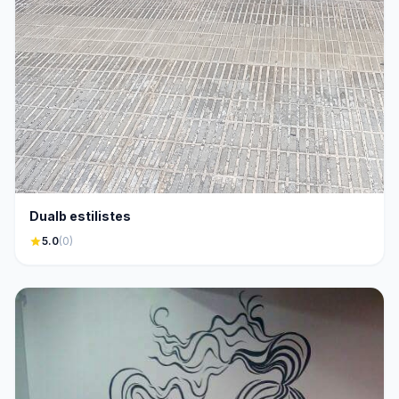
Dualb estilistes
star
5.0
(0)