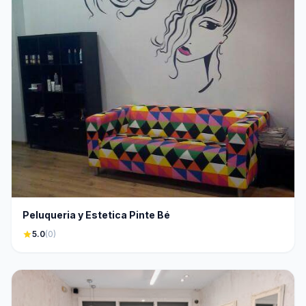
Peluqueria y Estetica Pinte Bé
star
5.0
(0)