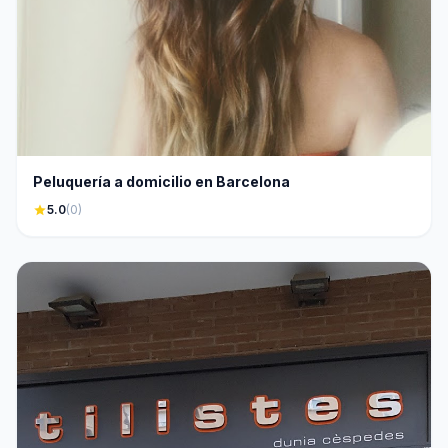
Peluquería a domicilio en Barcelona
star
5.0
(0)