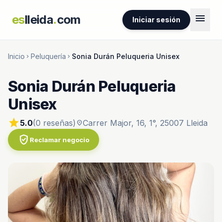
menu
es
lleida
.
com
Iniciar sesión
Inicio
Peluquería
Sonia Durán Peluqueria Unisex
chevron_right
chevron_right
Sonia Durán Peluqueria
Unisex
star
5.0
(0 reseñas)
Carrer Major, 16, 1°, 25007 Lleida
location_on
verified_user
Reclamar negocio