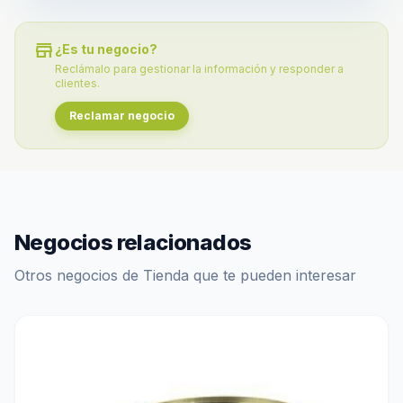
store
¿Es tu negocio?
Reclámalo para gestionar la información y responder a
clientes.
Reclamar negocio
Negocios relacionados
Otros negocios de Tienda que te pueden interesar