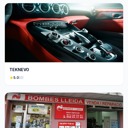
TEKNEVO
star
5.0
(0)