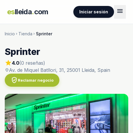
menu
es
lleida
.
com
Iniciar sesión
Inicio
Tienda
Sprinter
chevron_right
chevron_right
Sprinter
star
4.0
(0 reseñas)
Av. de Miquel Batllori, 31, 25001 Lleida, Spain
location_on
verified_user
Reclamar negocio