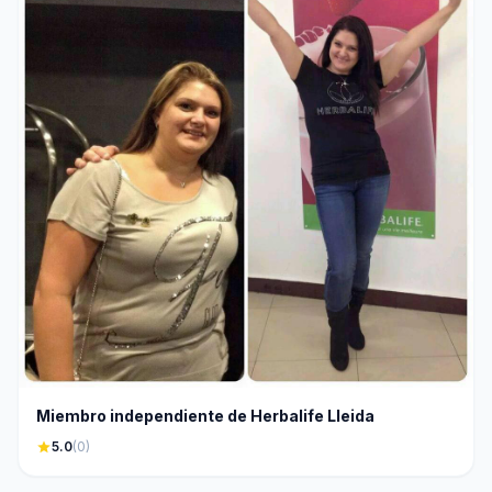
Miembro independiente de Herbalife Lleida
star
5.0
(0)