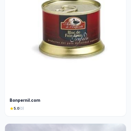
Bonpernil.com
star
5.0
(0)