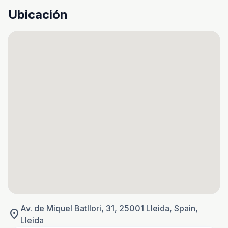
Ubicación
Av. de Miquel Batllori, 31, 25001 Lleida, Spain,
location_on
Lleida