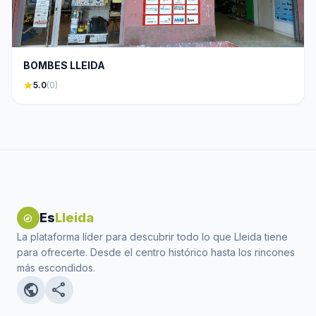
BOMBES LLEIDA
star
5.0
(0)
Es
Lleida
explore
La plataforma líder para descubrir todo lo que Lleida tiene
para ofrecerte. Desde el centro histórico hasta los rincones
más escondidos.
public
share