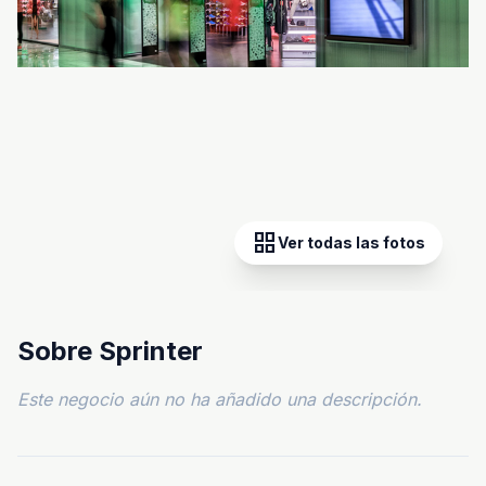
grid_view
Ver todas las fotos
Sobre Sprinter
Este negocio aún no ha añadido una descripción.