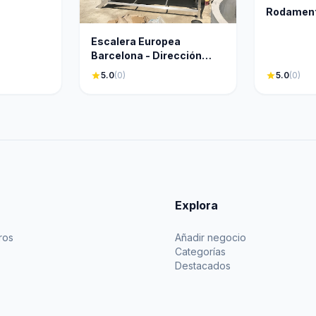
Rodament
Escalera Europea
Barcelona - Dirección
Comercial España
star
5.0
(0)
star
5.0
(0)
Explora
ros
Añadir negocio
Categorías
Destacados