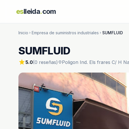
es
lleida
.
com
Inicio
Empresa de suministros industriales
SUMFLUID
chevron_right
chevron_right
SUMFLUID
star
5.0
(0 reseñas)
Poligon Ind. Els frares C/ H N
location_on