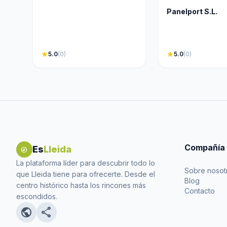
Panelport S.L.
star
5.0
(0)
star
5.0
(0)
Compañía
Es
Lleida
explore
La plataforma líder para descubrir todo lo
Sobre nosot
que Lleida tiene para ofrecerte. Desde el
Blog
centro histórico hasta los rincones más
Contacto
escondidos.
public
share