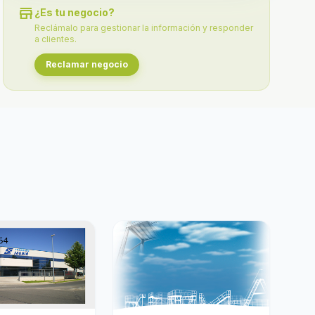
store
¿Es tu negocio?
Reclámalo para gestionar la información y responder
a clientes.
Reclamar negocio