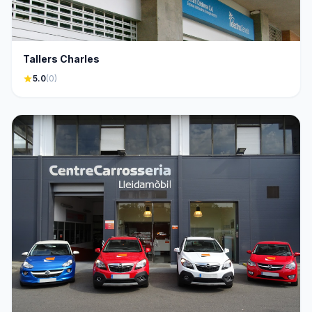
Tallers Charles
star
5.0
(0)