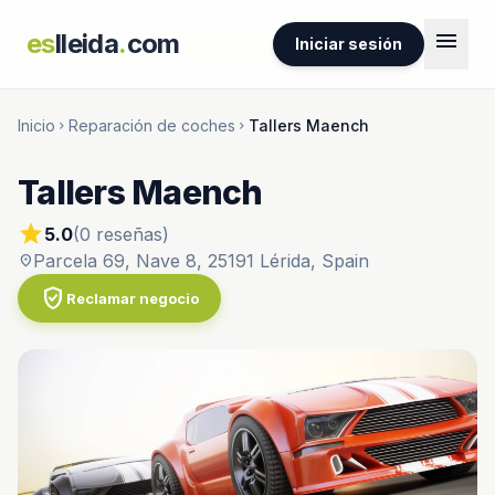
menu
es
lleida
.
com
Iniciar sesión
Inicio
Reparación de coches
Tallers Maench
chevron_right
chevron_right
Tallers Maench
star
5.0
(0 reseñas)
Parcela 69, Nave 8, 25191 Lérida, Spain
location_on
verified_user
Reclamar negocio