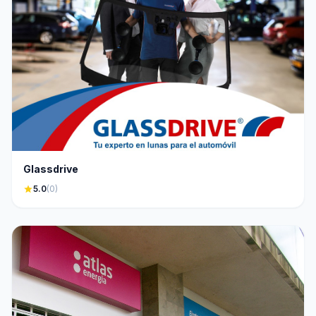
Glassdrive
star
5.0
(0)