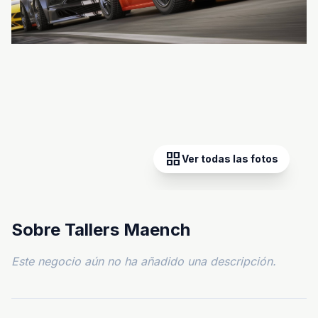
grid_view
Ver todas las fotos
Sobre Tallers Maench
Este negocio aún no ha añadido una descripción.