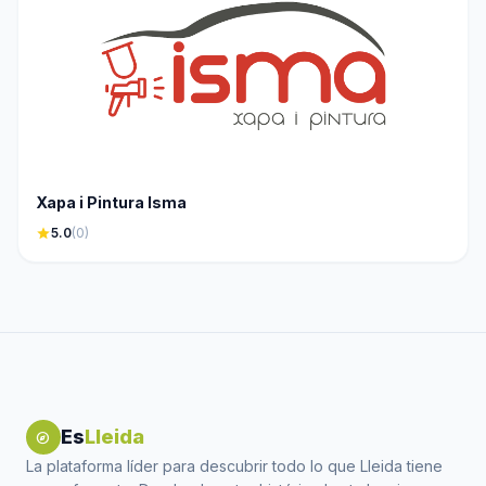
Xapa i Pintura Isma
star
5.0
(0)
Es
Lleida
explore
La plataforma líder para descubrir todo lo que Lleida tiene