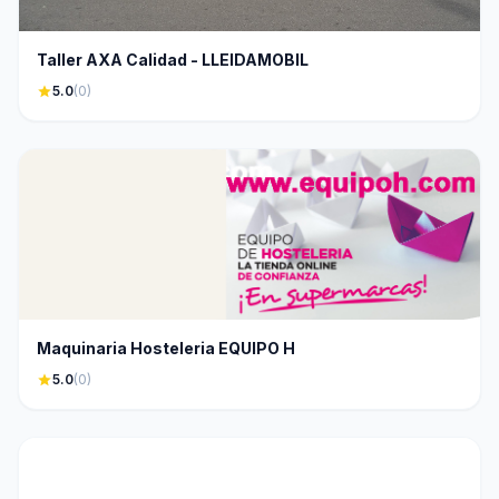
Taller AXA Calidad - LLEIDAMOBIL
star
5.0
(0)
Maquinaria Hosteleria EQUIPO H
star
5.0
(0)