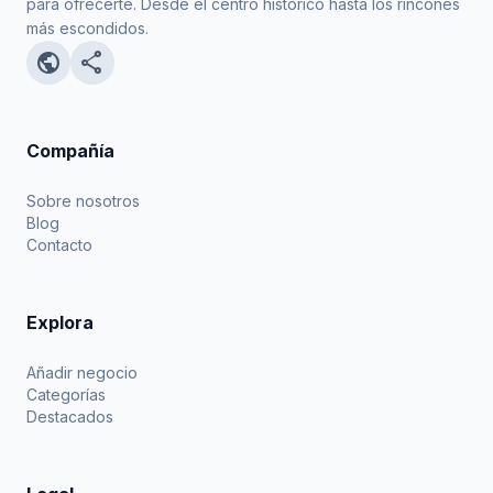
para ofrecerte. Desde el centro histórico hasta los rincones
más escondidos.
public
share
Compañía
Sobre nosotros
Blog
Contacto
Explora
Añadir negocio
Categorías
Destacados