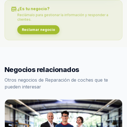
store
¿Es tu negocio?
Reclámalo para gestionar la información y responder a
clientes.
Reclamar negocio
Negocios relacionados
Otros negocios de Reparación de coches que te
pueden interesar