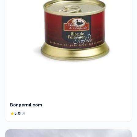
Bonpernil.com
star
5.0
(0)