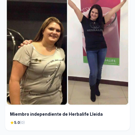
Miembro independiente de Herbalife Lleida
star
5.0
(0)