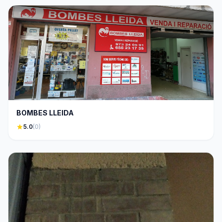
BOMBES LLEIDA
star
5.0
(0)