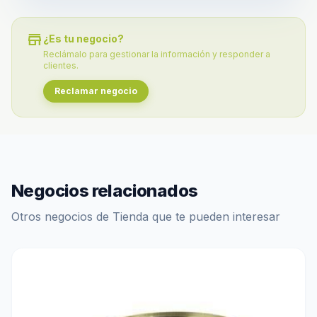
store
¿Es tu negocio?
Reclámalo para gestionar la información y responder a
clientes.
Reclamar negocio
Negocios relacionados
Otros negocios de Tienda que te pueden interesar