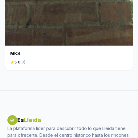
MKS
star
5.0
(0)
Es
Lleida
explore
La plataforma líder para descubrir todo lo que Lleida tiene
para ofrecerte. Desde el centro histórico hasta los rincones