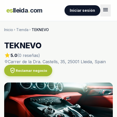
menu
es
lleida
.
com
Iniciar sesión
Inicio
Tienda
TEKNEVO
chevron_right
chevron_right
TEKNEVO
star
5.0
(0 reseñas)
Carrer de la Dra. Castells, 35, 25001 Lleida, Spain
location_on
verified_user
Reclamar negocio