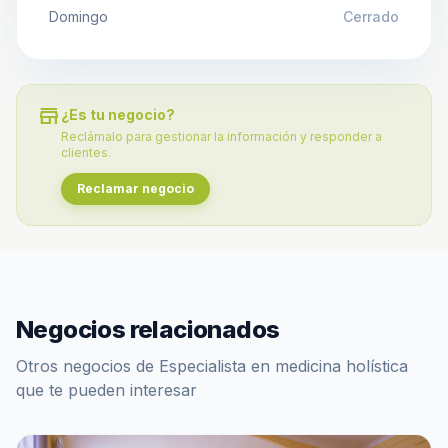
Domingo
Cerrado
store
¿Es tu negocio?
Reclámalo para gestionar la información y responder a
clientes.
Reclamar negocio
Negocios relacionados
Otros negocios de Especialista en medicina holística
que te pueden interesar