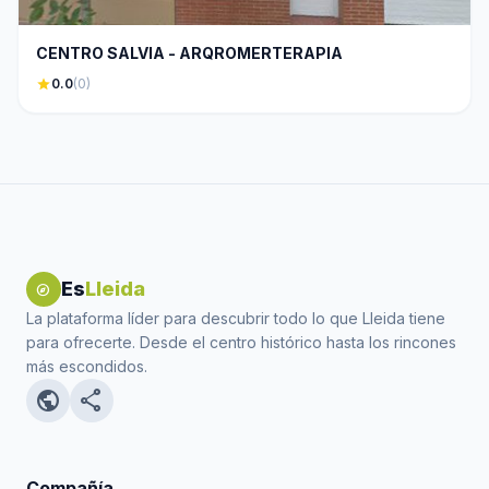
CENTRO SALVIA - ARQROMERTERAPIA
star
0.0
(0)
Es
Lleida
explore
La plataforma líder para descubrir todo lo que Lleida tiene
para ofrecerte. Desde el centro histórico hasta los rincones
más escondidos.
public
share
Compañía