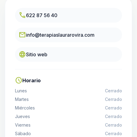
call
622 87 56 40
email
info@terapiaslaurarovira.com
language
Sitio web
schedule
Horario
Lunes
Cerrado
Martes
Cerrado
Miércoles
Cerrado
Jueves
Cerrado
Viernes
Cerrado
Sábado
Cerrado