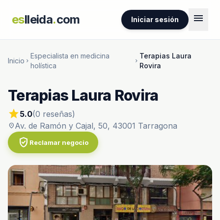
menu
es
lleida
.
com
Iniciar sesión
Especialista en medicina
Terapias Laura
Inicio
chevron_right
chevron_right
holística
Rovira
Terapias Laura Rovira
star
5.0
(0 reseñas)
Av. de Ramón y Cajal, 50, 43001 Tarragona
location_on
verified_user
Reclamar negocio