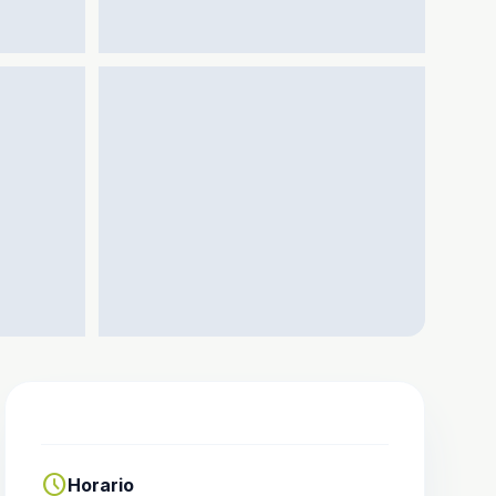
schedule
Horario