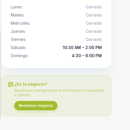
Lunes
Cerrado
Martes
Cerrado
Miércoles
Cerrado
Jueves
Cerrado
Viernes
Cerrado
Sábado
10:30 AM – 2:00 PM
Domingo
4:30 – 6:00 PM
store
¿Es tu negocio?
Reclámalo para gestionar la información y responder
a clientes.
Reclamar negocio