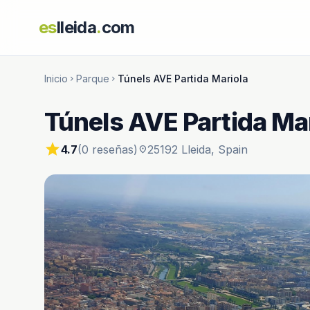
es
lleida
.
com
Inicio
Parque
Túnels AVE Partida Mariola
chevron_right
chevron_right
Túnels AVE Partida Ma
star
4.7
(0 reseñas)
25192 Lleida, Spain
location_on