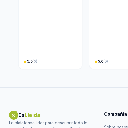
star
5.0
(0)
star
5.0
(0)
Compañía
Es
Lleida
explore
La plataforma líder para descubrir todo lo
Sobre nosot