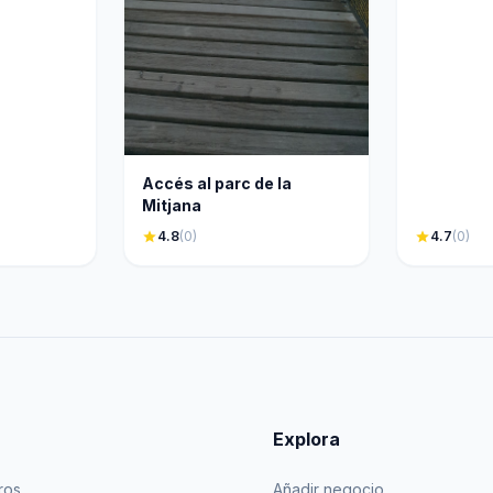
Accés al parc de la
Mitjana
star
4.8
(0)
star
4.7
(0)
Explora
ros
Añadir negocio