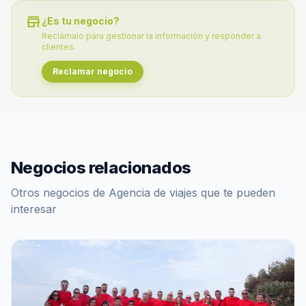
store
¿Es tu negocio?
Reclámalo para gestionar la información y responder a
clientes.
Reclamar negocio
Negocios relacionados
Otros negocios de Agencia de viajes que te pueden
interesar