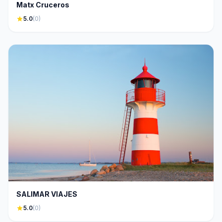
Matx Cruceros
star
5.0
(0)
SALIMAR VIAJES
star
5.0
(0)