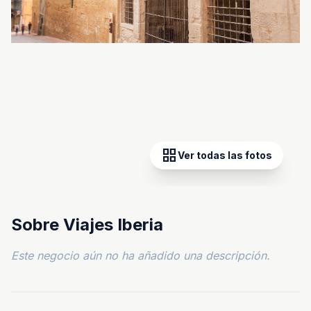
grid_view
Ver todas las fotos
Sobre Viajes Iberia
Este negocio aún no ha añadido una descripción.