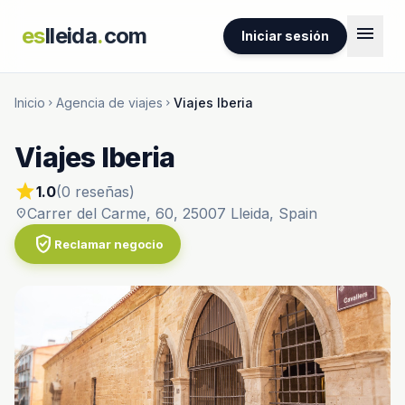
menu
es
lleida
.
com
Iniciar sesión
Inicio
Agencia de viajes
Viajes Iberia
chevron_right
chevron_right
Viajes Iberia
star
1.0
(0 reseñas)
Carrer del Carme, 60, 25007 Lleida, Spain
location_on
verified_user
Reclamar negocio