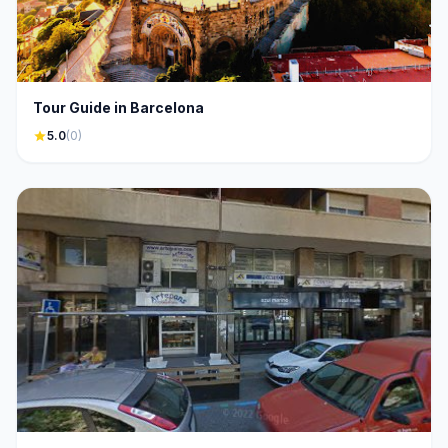
Tour Guide in Barcelona
star
5.0
(0)