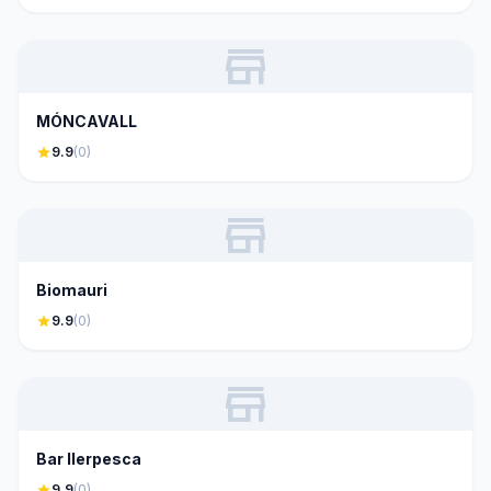
store
MÓNCAVALL
star
9.9
(0)
store
Biomauri
star
9.9
(0)
store
Bar Ilerpesca
star
9.9
(0)