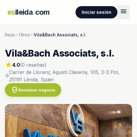
menu
es
lleida
.
com
Iniciar sesión
Inicio
Otros
Vila&Bach Associats, s.l.
chevron_right
chevron_right
Vila&Bach Associats, s.l.
star
4.0
(0 reseñas)
Carrer de Llorenç Agustí Claveria, 105, 2-3 Pol,
location_on
25191 Lérida, Spain
verified_user
Reclamar negocio