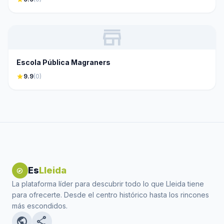
store
Escola Pública Magraners
star
9.9
(0)
Es
Lleida
explore
La plataforma líder para descubrir todo lo que Lleida tiene
para ofrecerte. Desde el centro histórico hasta los rincones
más escondidos.
public
share