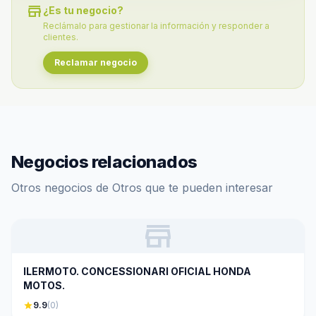
store
¿Es tu negocio?
Reclámalo para gestionar la información y responder a
clientes.
Reclamar negocio
Negocios relacionados
Otros negocios de Otros que te pueden interesar
store
ILERMOTO. CONCESSIONARI OFICIAL HONDA
MOTOS.
star
9.9
(0)