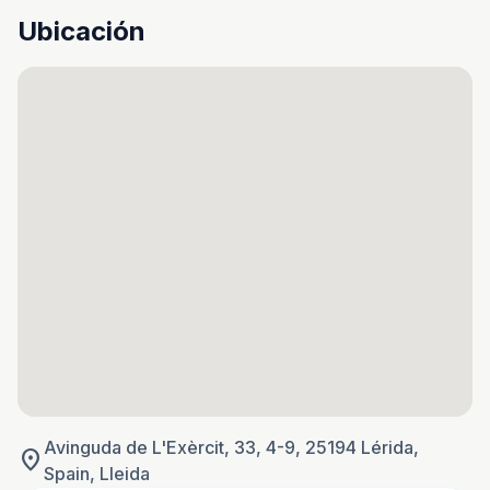
Ubicación
Avinguda de L'Exèrcit, 33, 4-9, 25194 Lérida,
location_on
Spain, Lleida