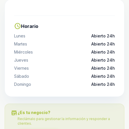
schedule
Horario
Lunes
Abierto 24h
Martes
Abierto 24h
Miércoles
Abierto 24h
Jueves
Abierto 24h
Viernes
Abierto 24h
Sábado
Abierto 24h
Domingo
Abierto 24h
store
¿Es tu negocio?
Reclámalo para gestionar la información y responder a
clientes.