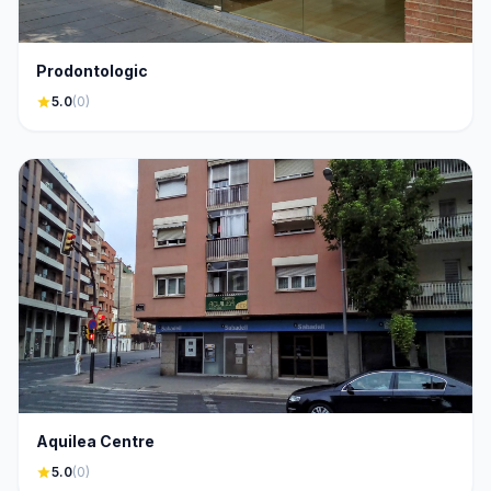
Prodontologic
star
5.0
(0)
Aquilea Centre
star
5.0
(0)