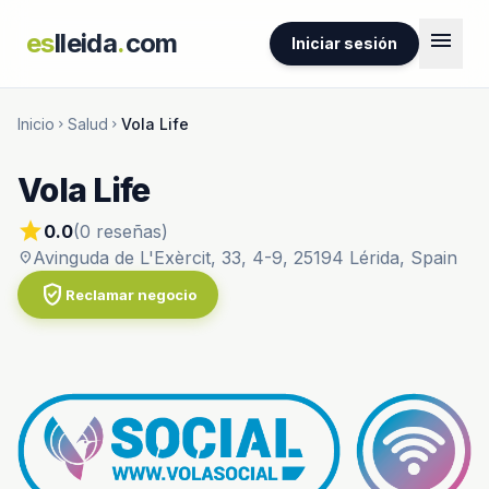
menu
es
lleida
.
com
Iniciar sesión
Inicio
Salud
Vola Life
chevron_right
chevron_right
Vola Life
star
0.0
(0 reseñas)
Avinguda de L'Exèrcit, 33, 4-9, 25194 Lérida, Spain
location_on
verified_user
Reclamar negocio