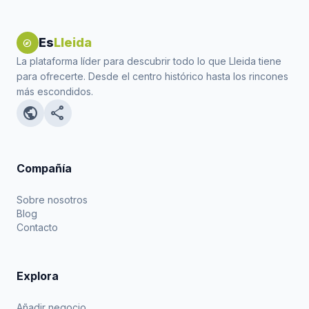
Es
Lleida
explore
La plataforma líder para descubrir todo lo que Lleida tiene
para ofrecerte. Desde el centro histórico hasta los rincones
más escondidos.
public
share
Compañía
Sobre nosotros
Blog
Contacto
Explora
Añadir negocio