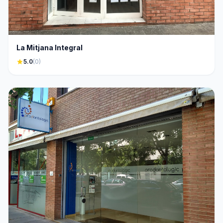
La Mitjana Integral
star
5.0
(0)