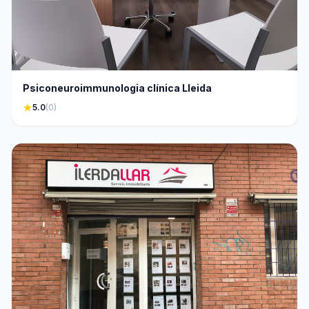
Psiconeuroimmunologia clínica Lleida
star
5.0
(0)