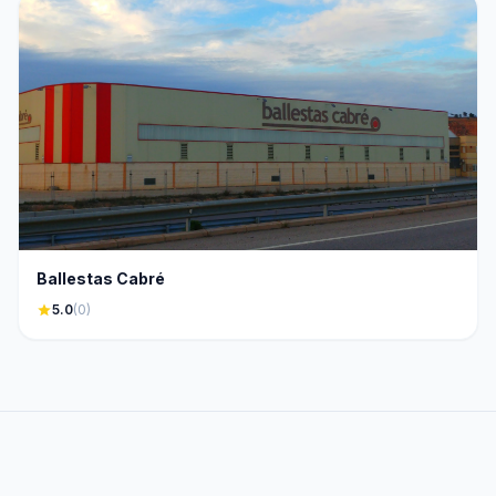
Ballestas Cabré
star
5.0
(0)