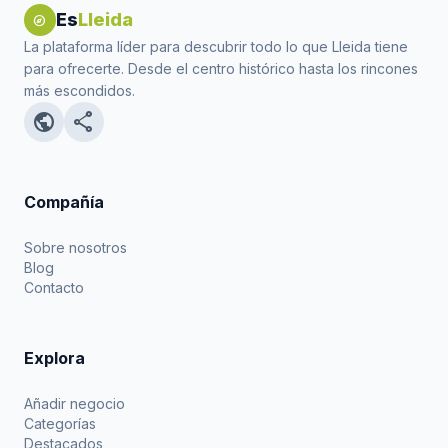
Es
Lleida
explore
La plataforma líder para descubrir todo lo que Lleida tiene
para ofrecerte. Desde el centro histórico hasta los rincones
más escondidos.
public
share
Compañía
Sobre nosotros
Blog
Contacto
Explora
Añadir negocio
Categorías
Destacados