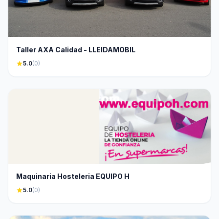
Taller AXA Calidad - LLEIDAMOBIL
star
5.0
(0)
Maquinaria Hosteleria EQUIPO H
star
5.0
(0)