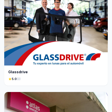
Glassdrive
star
5.0
(0)