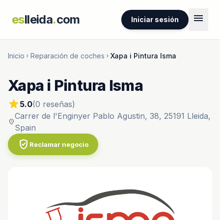
menu
es
lleida
.
com
Iniciar sesión
Inicio
Reparación de coches
Xapa i Pintura Isma
chevron_right
chevron_right
Xapa i Pintura Isma
star
5.0
(0 reseñas)
Carrer de l'Enginyer Pablo Agustin, 38, 25191 Lleida,
location_on
Spain
verified_user
Reclamar negocio