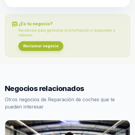
store
¿Es tu negocio?
Reclámalo para gestionar la información y responder a
clientes.
Reclamar negocio
Negocios relacionados
Otros negocios de Reparación de coches que te
pueden interesar