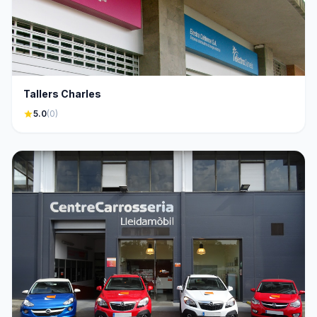
Tallers Charles
star
5.0
(0)