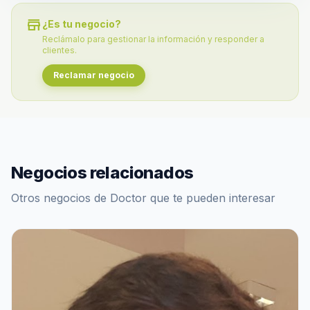
store
¿Es tu negocio?
Reclámalo para gestionar la información y responder a
clientes.
Reclamar negocio
Negocios relacionados
Otros negocios de Doctor que te pueden interesar