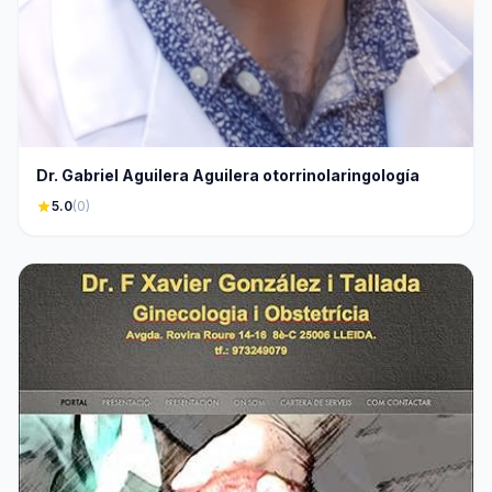
Dr. Gabriel Aguilera Aguilera otorrinolaringología
star
5.0
(0)