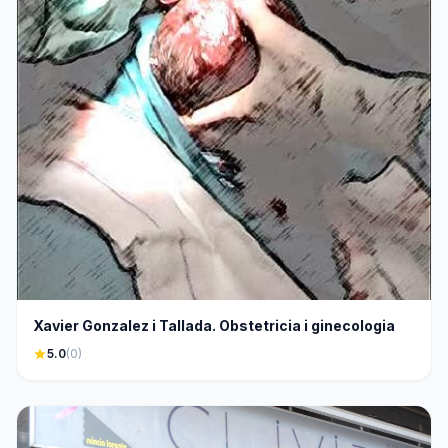
Xavier Gonzalez i Tallada. Obstetricia i ginecologia
star
5.0
(0)