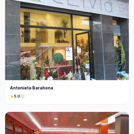
Antonieta Barahona
star
5.0
(0)