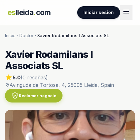
menu
es
lleida
.
com
Iniciar sesión
Inicio
Doctor
Xavier Rodamilans I Associats SL
chevron_right
chevron_right
Xavier Rodamilans I
Associats SL
star
5.0
(0 reseñas)
Avinguda de Tortosa, 4, 25005 Lleida, Spain
location_on
verified_user
Reclamar negocio