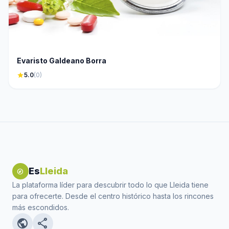
Evaristo Galdeano Borra
star
5.0
(0)
Es
Lleida
explore
La plataforma líder para descubrir todo lo que Lleida tiene
para ofrecerte. Desde el centro histórico hasta los rincones
más escondidos.
public
share