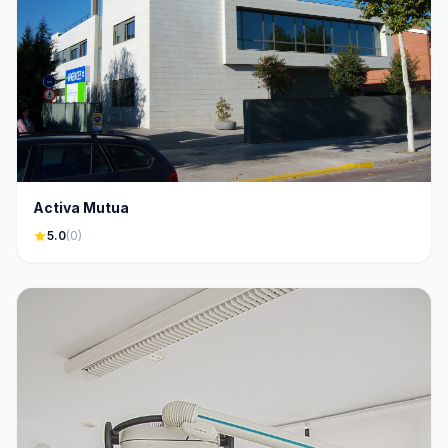
Activa Mutua
star
5.0
(0)