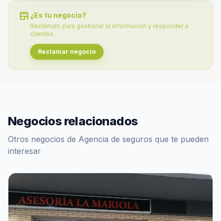
store
¿Es tu negocio?
Reclámalo para gestionar la información y responder a
clientes.
Reclamar negocio
Negocios relacionados
Otros negocios de Agencia de seguros que te pueden
interesar