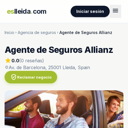
menu
es
lleida
.
com
Iniciar sesión
Inicio
Agencia de seguros
Agente de Seguros Allianz
chevron_right
chevron_right
Agente de Seguros Allianz
star
0.0
(0 reseñas)
Av. de Barcelona, 25001 Lleida, Spain
location_on
verified_user
Reclamar negocio