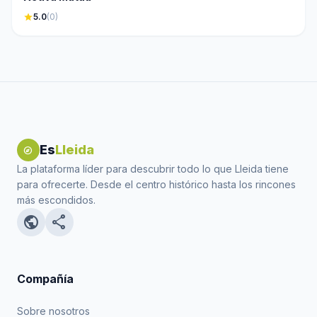
star
5.0
(0)
Es
Lleida
explore
La plataforma líder para descubrir todo lo que Lleida tiene
para ofrecerte. Desde el centro histórico hasta los rincones
más escondidos.
public
share
Compañía
Sobre nosotros