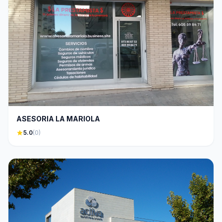
ASESORIA LA MARIOLA
star
5.0
(0)