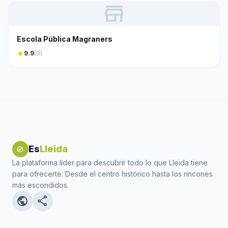
store
Escola Pública Magraners
star
9.9
(0)
Es
Lleida
explore
La plataforma líder para descubrir todo lo que Lleida tiene
para ofrecerte. Desde el centro histórico hasta los rincones
más escondidos.
public
share