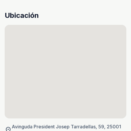
Ubicación
Avinguda President Josep Tarradellas, 59, 25001
location_on