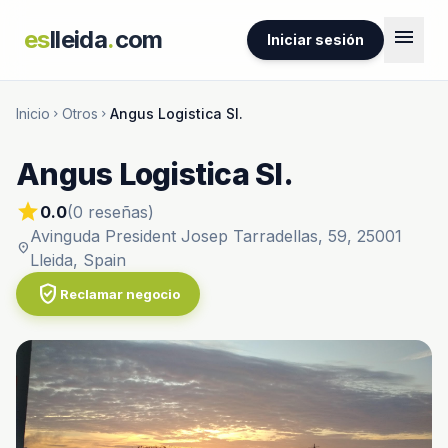
menu
es
lleida
.
com
Iniciar sesión
Inicio
Otros
Angus Logistica Sl.
chevron_right
chevron_right
Angus Logistica Sl.
star
0.0
(0 reseñas)
Avinguda President Josep Tarradellas, 59, 25001
location_on
Lleida, Spain
verified_user
Reclamar negocio