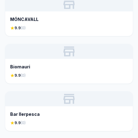
store
MÓNCAVALL
star
9.9
(0)
store
Biomauri
star
9.9
(0)
store
Bar Ilerpesca
star
9.9
(0)