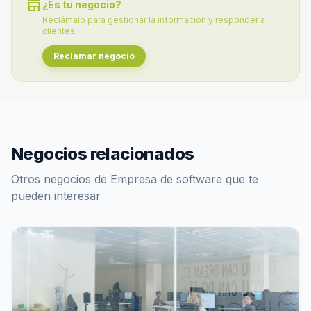
store
¿Es tu negocio?
Reclámalo para gestionar la información y responder a
clientes.
Reclamar negocio
Negocios relacionados
Otros negocios de Empresa de software que te
pueden interesar