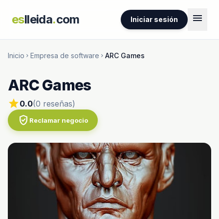
menu
es
lleida
.
com
Iniciar sesión
Inicio
Empresa de software
ARC Games
chevron_right
chevron_right
ARC Games
star
0.0
(0 reseñas)
verified_user
Reclamar negocio