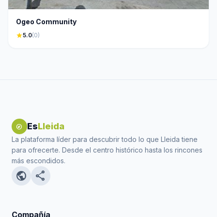
Ogeo Community
star
5.0
(0)
Es
Lleida
explore
La plataforma líder para descubrir todo lo que Lleida tiene
para ofrecerte. Desde el centro histórico hasta los rincones
más escondidos.
public
share
Compañía