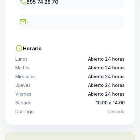
call
695 74 28 70
email
-
schedule
Horario
Lunes
Abierto 24 horas
Martes
Abierto 24 horas
Miércoles
Abierto 24 horas
Jueves
Abierto 24 horas
Viernes
Abierto 24 horas
Sábado
10:00 a 14:00
Domingo
Cerrado