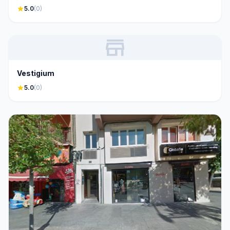
star
5.0
(0)
store
Vestigium
star
5.0
(0)