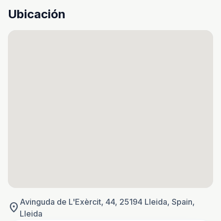
Ubicación
Avinguda de L'Exèrcit, 44, 25194 Lleida, Spain,
location_on
Lleida