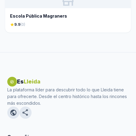
store
Escola Pública Magraners
star
9.9
(0)
Es
Lleida
explore
La plataforma líder para descubrir todo lo que Lleida tiene
para ofrecerte. Desde el centro histórico hasta los rincones
más escondidos.
public
share