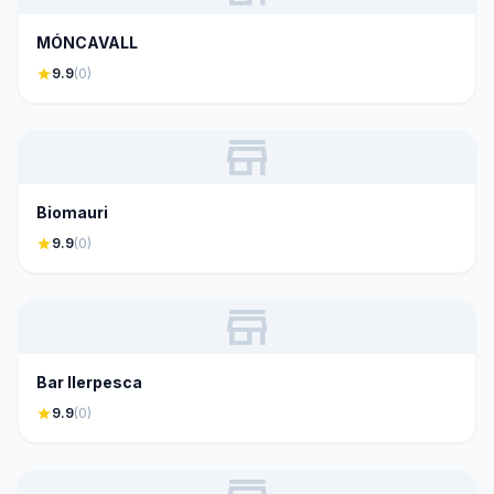
MÓNCAVALL
star
9.9
(0)
store
Biomauri
star
9.9
(0)
store
Bar Ilerpesca
star
9.9
(0)