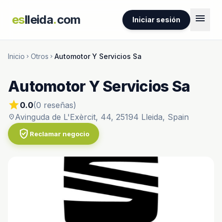
menu
es
lleida
.
com
Iniciar sesión
Inicio
Otros
Automotor Y Servicios Sa
chevron_right
chevron_right
Automotor Y Servicios Sa
star
0.0
(0 reseñas)
Avinguda de L'Exèrcit, 44, 25194 Lleida, Spain
location_on
verified_user
Reclamar negocio