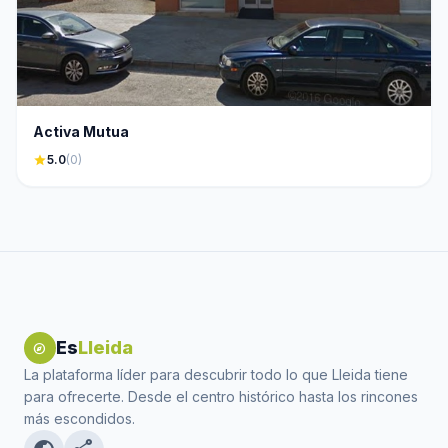
Activa Mutua
star
5.0
(0)
Es
Lleida
explore
La plataforma líder para descubrir todo lo que Lleida tiene
para ofrecerte. Desde el centro histórico hasta los rincones
más escondidos.