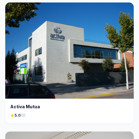
Activa Mutua
star
5.0
(0)