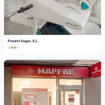
Ponent Segur, S.L.
star
5.0
(0)