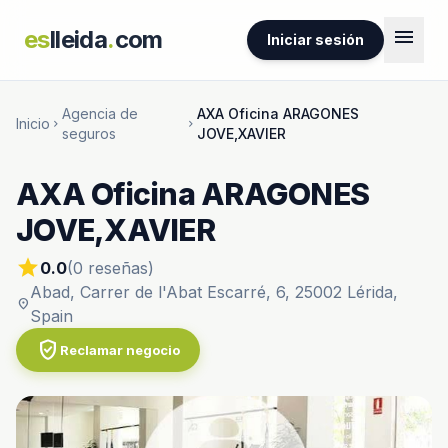
menu
es
lleida
.
com
Iniciar sesión
Agencia de
AXA Oficina ARAGONES
Inicio
chevron_right
chevron_right
seguros
JOVE,XAVIER
AXA Oficina ARAGONES
JOVE,XAVIER
star
0.0
(0 reseñas)
Abad, Carrer de l'Abat Escarré, 6, 25002 Lérida,
location_on
Spain
verified_user
Reclamar negocio