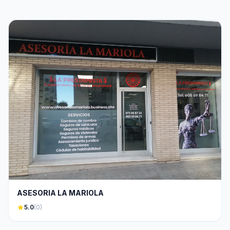
ASESORIA LA MARIOLA
star
5.0
(0)