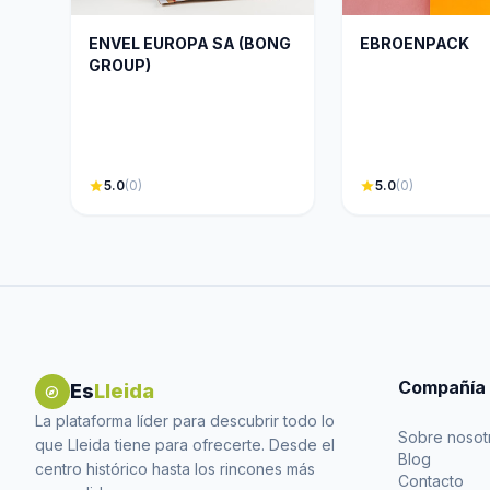
ENVEL EUROPA SA (BONG
EBROENPACK
GROUP)
star
5.0
(0)
star
5.0
(0)
Compañía
Es
Lleida
explore
La plataforma líder para descubrir todo lo
Sobre nosot
que Lleida tiene para ofrecerte. Desde el
Blog
centro histórico hasta los rincones más
Contacto