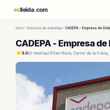
es
lleida
.
com
Inicio
Empresa de embalaje
CADEPA - Empresa de Emb
chevron_right
chevron_right
CADEPA - Empresa de 
star
3.0
(0 reseñas)
Can Roca, Carrer de la Fresa, 
location_on