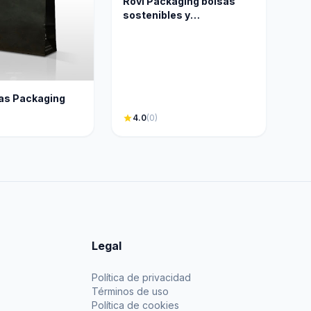
Rovi Packaging bolsas
sostenibles y
personalizables
as Packaging
star
4.0
(0)
Legal
Política de privacidad
Términos de uso
Política de cookies