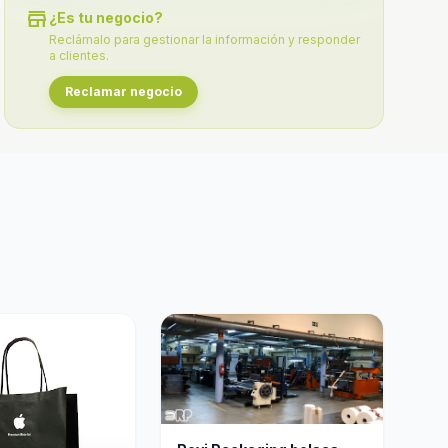
store
¿Es tu negocio?
Reclámalo para gestionar la información y responder
a clientes.
Reclamar negocio