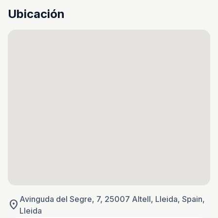
Ubicación
Avinguda del Segre, 7, 25007 Altell, Lleida, Spain,
location_on
Lleida