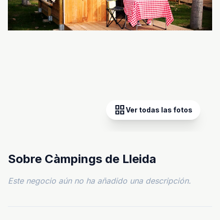
grid_view
Ver todas las fotos
Sobre Càmpings de Lleida
Este negocio aún no ha añadido una descripción.