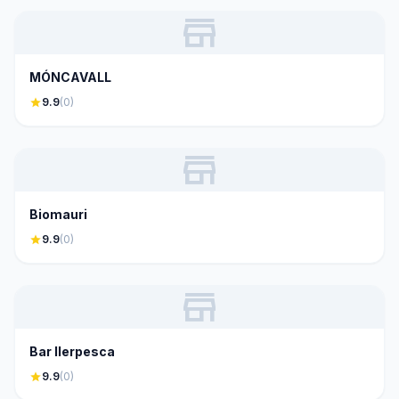
store
MÓNCAVALL
star
9.9
(0)
store
Biomauri
star
9.9
(0)
store
Bar Ilerpesca
star
9.9
(0)