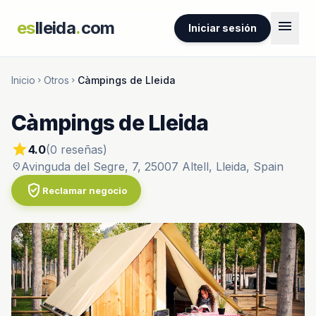
menu
es
lleida
.
com
Iniciar sesión
Inicio
Otros
Càmpings de Lleida
chevron_right
chevron_right
Càmpings de Lleida
star
4.0
(0 reseñas)
Avinguda del Segre, 7, 25007 Altell, Lleida, Spain
location_on
verified_user
Reclamar negocio