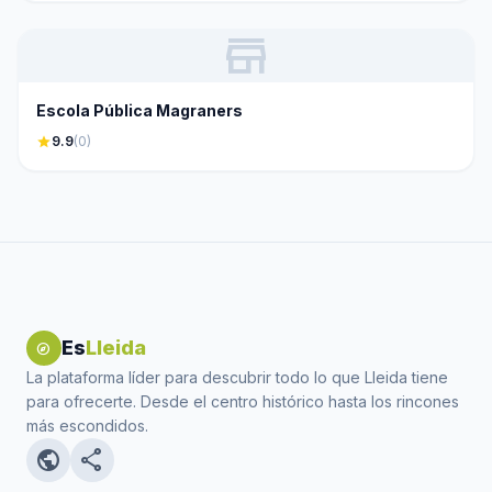
store
Escola Pública Magraners
star
9.9
(0)
Es
Lleida
explore
La plataforma líder para descubrir todo lo que Lleida tiene
para ofrecerte. Desde el centro histórico hasta los rincones
más escondidos.
public
share