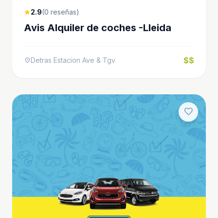
2.9
(0 reseñas)
star
Avis Alquiler de coches -Lleida
$$
Detras Estacion Ave & Tgv
location_on
favorite