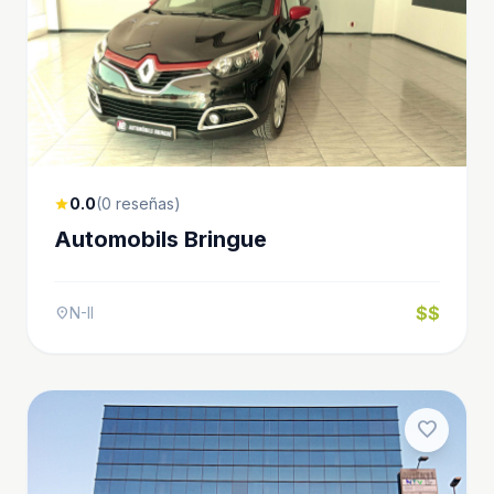
0.0
(0 reseñas)
star
Automobils Bringue
$$
N-II
location_on
favorite