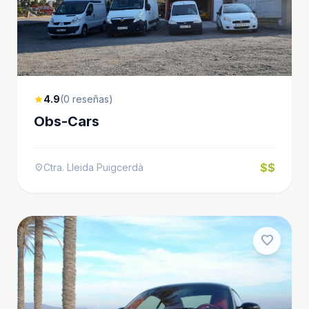
4.9
(0 reseñas)
star
Obs-Cars
$$
Ctra. Lleida Puigcerdà
location_on
favorite