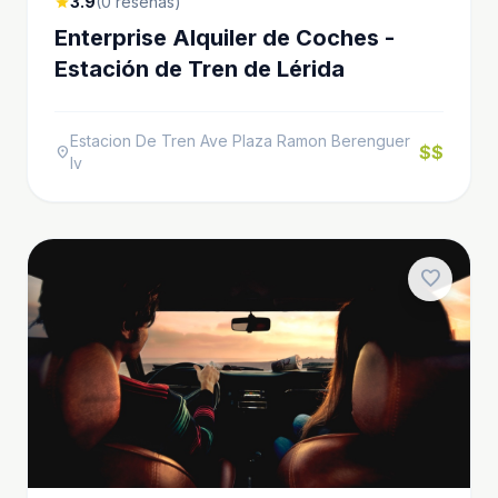
3.9
(0 reseñas)
star
Enterprise Alquiler de Coches -
Estación de Tren de Lérida
Estacion De Tren Ave Plaza Ramon Berenguer
$$
location_on
Iv
favorite