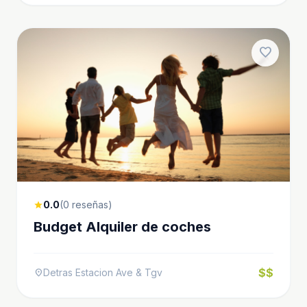
favorite
0.0
(0 reseñas)
star
Budget Alquiler de coches
$$
Detras Estacion Ave & Tgv
location_on