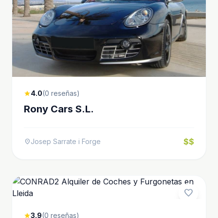
4.0
(0 reseñas)
star
Rony Cars S.L.
$$
Josep Sarrate i Forge
location_on
favorite
3.9
(0 reseñas)
star