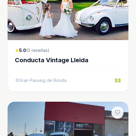
5.0
(0 reseñas)
star
Conducta Vintage Lleida
$$
Gran Passeig de Ronda
location_on
favorite