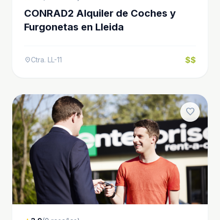
CONRAD2 Alquiler de Coches y
Furgonetas en Lleida
$$
Ctra. LL-11
location_on
favorite