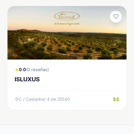
favorite
0.0
(0 reseñas)
star
ISLUXUS
$$
C / Castanher 4 de 25540
location_on