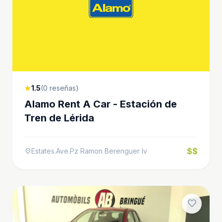
1.5
(0 reseñas)
star
Alamo Rent A Car - Estación de
Tren de Lérida
$$
Estates.Ave.Pz Ramon Berenguer Iv
location_on
favorite