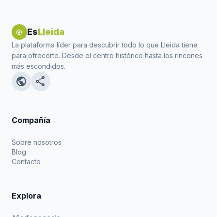
Es
Lleida
explore
La plataforma líder para descubrir todo lo que Lleida tiene
para ofrecerte. Desde el centro histórico hasta los rincones
más escondidos.
public
share
Compañía
Sobre nosotros
Blog
Contacto
Explora