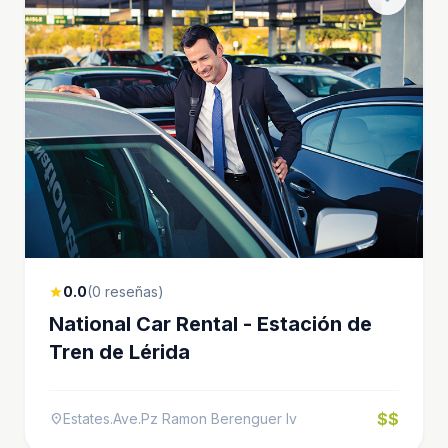
0.0
(0 reseñas)
star
National Car Rental - Estación de
Tren de Lérida
$$
Estates.Ave.Pz Ramon Berenguer Iv
location_on