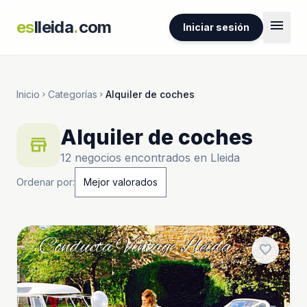
menu
es
lleida
.
com
Iniciar sesión
Inicio
Categorías
Alquiler de coches
chevron_right
chevron_right
Alquiler de coches
store
12 negocios encontrados en Lleida
Ordenar por:
favorite