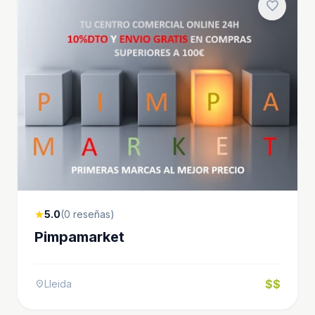
favorite
5.0
(0 reseñas)
star
Pimpamarket
$$
Lleida
location_on