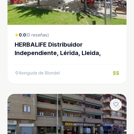
0.0
(0 reseñas)
star
HERBALIFE Distribuidor
Independiente, Lérida, Lleida,
$$
Avinguda de Blondel
location_on
favorite