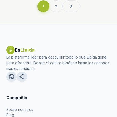
chevron_right
1
2
Es
Lleida
explore
La plataforma líder para descubrir todo lo que Lleida tiene
para ofrecerte. Desde el centro histórico hasta los rincones
más escondidos.
public
share
Compañía
Sobre nosotros
Blog