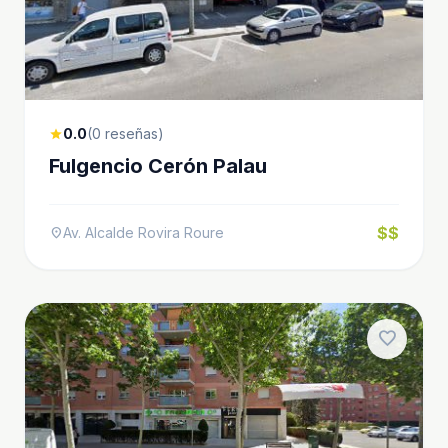
0.0
(0 reseñas)
star
Fulgencio Cerón Palau
$$
Av. Alcalde Rovira Roure
location_on
favorite