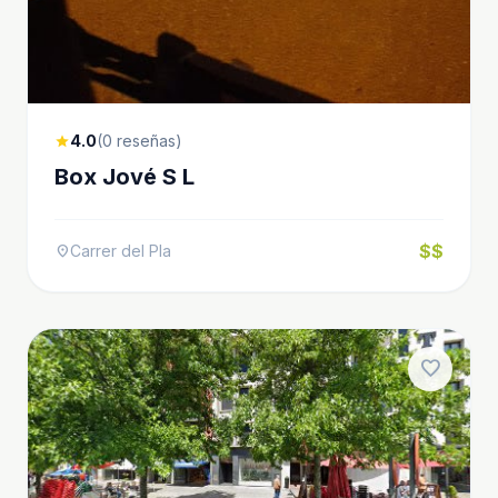
4.0
(0 reseñas)
star
Box Jové S L
$$
Carrer del Pla
location_on
favorite