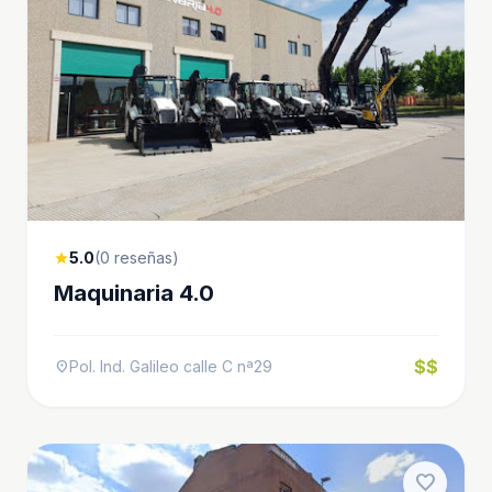
5.0
(0 reseñas)
star
Maquinaria 4.0
$$
Pol. Ind. Galileo calle C nª29
location_on
favorite