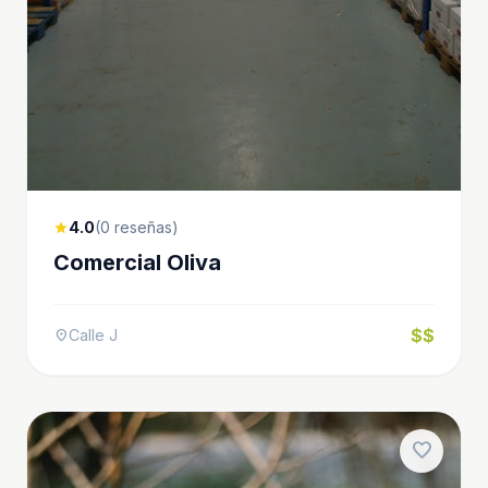
4.0
(0 reseñas)
star
Comercial Oliva
$$
Calle J
location_on
favorite