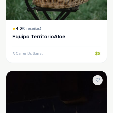
4.0
(0 reseñas)
star
Equipo TerritorioAloe
$$
Carrer Dr. Sarrat
location_on
favorite