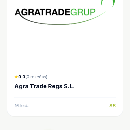
0.0
(0 reseñas)
star
Agra Trade Regs S.L.
$$
Lleida
location_on