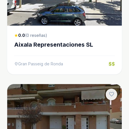
0.0
(0 reseñas)
star
Aixala Representaciones SL
$$
Gran Passeig de Ronda
location_on
favorite