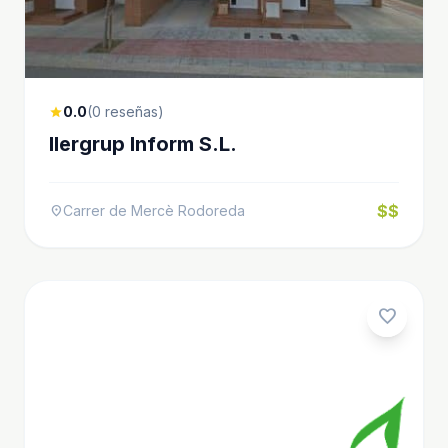
0.0
(0 reseñas)
star
Ilergrup Inform S.L.
$$
Carrer de Mercè Rodoreda
location_on
favorite