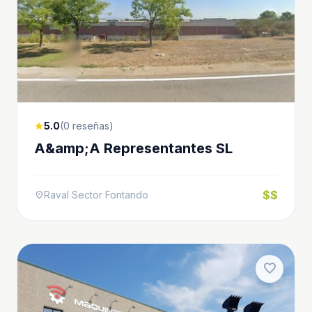
5.0
(0 reseñas)
star
A&amp;A Representantes SL
$$
Raval Sector Fontando
location_on
favorite