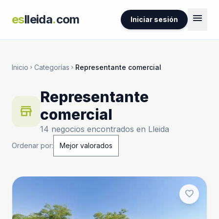
menu
es
lleida
.
com
Iniciar sesión
Inicio
Categorías
Representante comercial
chevron_right
chevron_right
Representante
store
comercial
14 negocios encontrados en Lleida
Ordenar por:
favorite