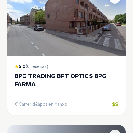
5.0
(0 reseñas)
star
BPG TRADING BPT OPTICS BPG
FARMA
$$
Carrer d&apos;en Xanxo
location_on