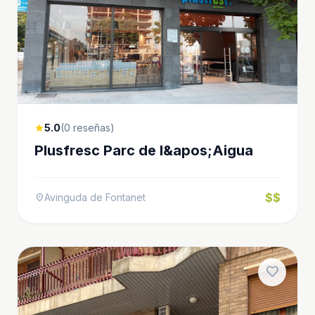
5.0
(0 reseñas)
star
Plusfresc Parc de l&apos;Aigua
$$
Avinguda de Fontanet
location_on
favorite