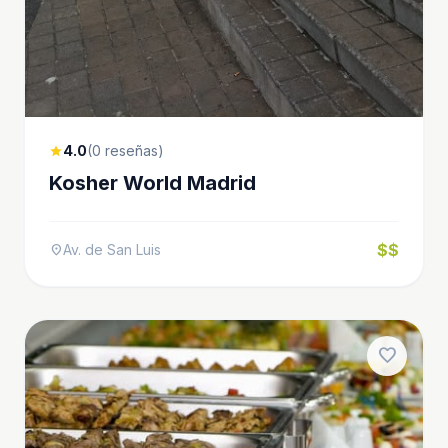
4.0
(0 reseñas)
star
Kosher World Madrid
$$
Av. de San Luis
location_on
favorite