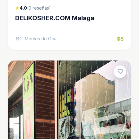
4.0
(0 reseñas)
star
DELIKOSHER.COM Malaga
$$
C. Montes de Oca
location_on
favorite