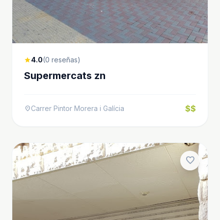
4.0
(0 reseñas)
star
Supermercats zn
$$
Carrer Pintor Morera i Galícia
location_on
favorite