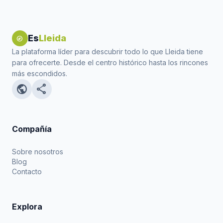
Es
Lleida
explore
La plataforma líder para descubrir todo lo que Lleida tiene
para ofrecerte. Desde el centro histórico hasta los rincones
más escondidos.
public
share
Compañía
Sobre nosotros
Blog
Contacto
Explora