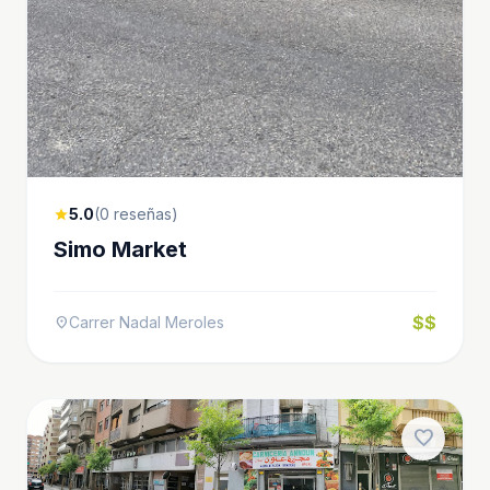
5.0
(0 reseñas)
star
Simo Market
$$
Carrer Nadal Meroles
location_on
favorite