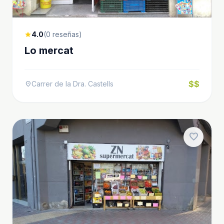
4.0
(0 reseñas)
star
Lo mercat
$$
Carrer de la Dra. Castells
location_on
favorite