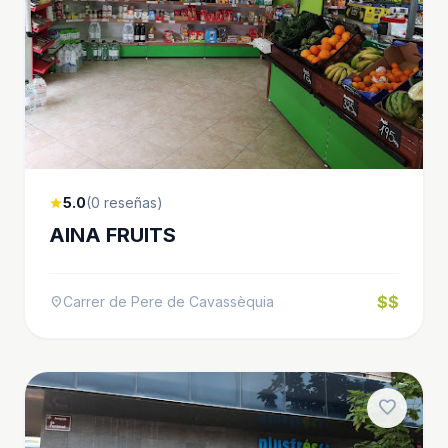
5.0
(0 reseñas)
star
AINA FRUITS
$$
Carrer de Pere de Cavassèquia
location_on
favorite