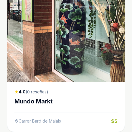
4.0
(0 reseñas)
star
Mundo Markt
$$
Carrer Baró de Maials
location_on