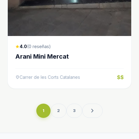
4.0
(0 reseñas)
star
Arani Mini Mercat
$$
Carrer de les Corts Catalanes
location_on
chevron_right
1
2
3