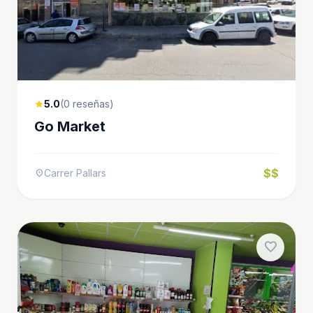
5.0
(0 reseñas)
star
Go Market
$$
Carrer Pallars
location_on
favorite