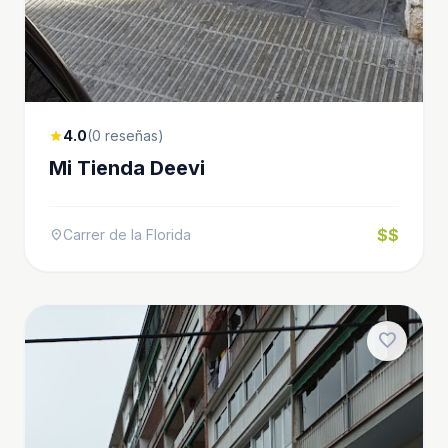
4.0
(0 reseñas)
star
Mi Tienda Deevi
$$
Carrer de la Florida
location_on
favorite