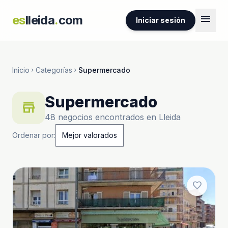
menu
es
lleida
.
com
Iniciar sesión
Inicio
Categorías
Supermercado
chevron_right
chevron_right
Supermercado
store
48 negocios encontrados en Lleida
Ordenar por:
favorite