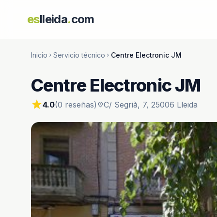
es
lleida
.
com
Inicio
Servicio técnico
Centre Electronic JM
chevron_right
chevron_right
Centre Electronic JM
star
4.0
(0 reseñas)
C/ Segrià, 7, 25006 Lleida
location_on