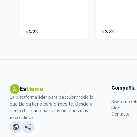
electronicos /
electrodomesti
star
5.0
(0)
star
5.0
(0)
Compañía
Es
Lleida
explore
La plataforma líder para descubrir todo lo
Sobre nosot
que Lleida tiene para ofrecerte. Desde el
Blog
centro histórico hasta los rincones más
Contacto
escondidos.
public
share