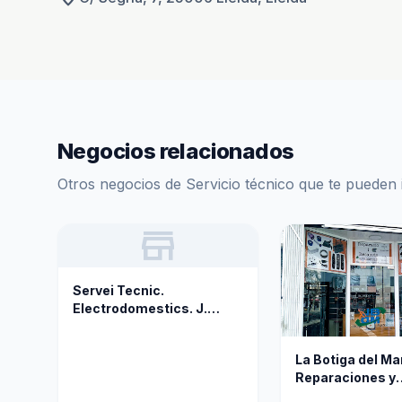
Negocios relacionados
Otros negocios de Servicio técnico que te pueden 
store
Servei Tecnic.
Electrodomestics. J.
Mesull.(TECNO
DOMESTIC LLEIDA.) Sat.
La Botiga del M
Oficial. i Sat. Multimarca.
Reparaciones y
Recambios apar