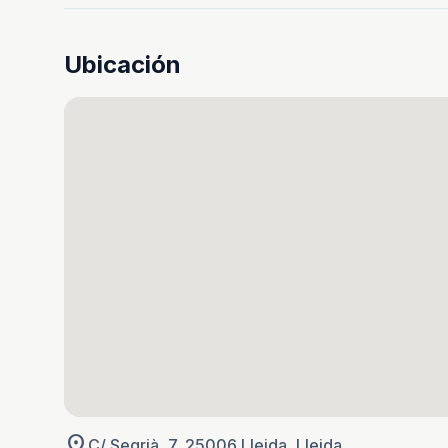
Ubicación
location_on
C/ Segrià, 7, 25006 Lleida, Lleida