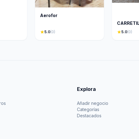
cos
Aerofor
CARRETI
star
5.0
(0)
star
5.0
(0)
Explora
ros
Añadir negocio
Categorías
Destacados