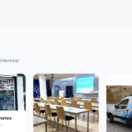
interesar
anetes
atos