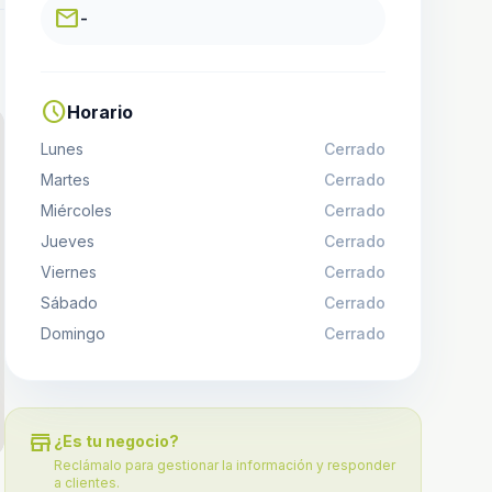
email
-
schedule
Horario
Lunes
Cerrado
Martes
Cerrado
Miércoles
Cerrado
Jueves
Cerrado
Viernes
Cerrado
Sábado
Cerrado
Domingo
Cerrado
store
¿Es tu negocio?
Reclámalo para gestionar la información y responder
a clientes.