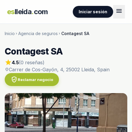
menu
es
lleida
.
com
Iniciar sesión
Inicio
Agencia de seguros
Contagest SA
chevron_right
chevron_right
Contagest SA
star
4.5
(0 reseñas)
Carrer de Cos-Gayón, 4, 25002 Lleida, Spain
location_on
verified_user
Reclamar negocio