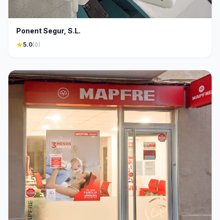
Ponent Segur, S.L.
star
5.0
(0)