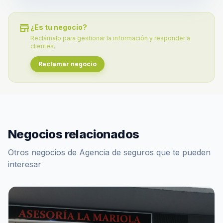
store
¿Es tu negocio?
Reclámalo para gestionar la información y responder a
clientes.
Reclamar negocio
Negocios relacionados
Otros negocios de Agencia de seguros que te pueden
interesar