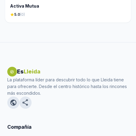
Activa Mutua
star
5.0
(0)
Es
Lleida
explore
La plataforma líder para descubrir todo lo que Lleida tiene
para ofrecerte. Desde el centro histórico hasta los rincones
más escondidos.
public
share
Compañía