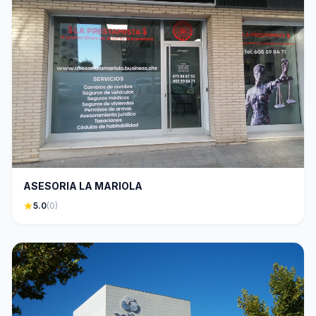
ASESORIA LA MARIOLA
star
5.0
(0)