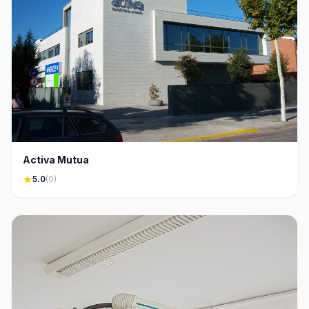
Activa Mutua
star
5.0
(0)