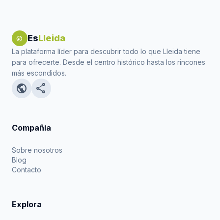
Es
Lleida
explore
La plataforma líder para descubrir todo lo que Lleida tiene
para ofrecerte. Desde el centro histórico hasta los rincones
más escondidos.
public
share
Compañía
Sobre nosotros
Blog
Contacto
Explora