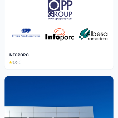
INFOPORC
star
5.0
(0)