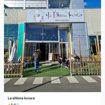
La última locura
star
5.0
(0)