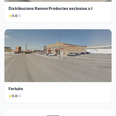
Distribucions Ramon Productes exclusius s.l
star
5.0
(0)
Fortuño
star
5.0
(0)