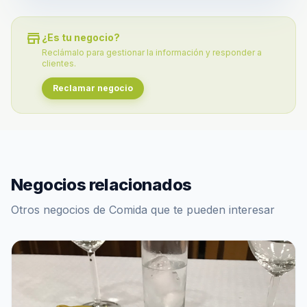
store
¿Es tu negocio?
Reclámalo para gestionar la información y responder a
clientes.
Reclamar negocio
Negocios relacionados
Otros negocios de Comida que te pueden interesar