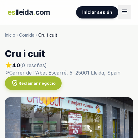
menu
es
lleida
.
com
Iniciar sesión
Inicio
Comida
Cru i cuit
chevron_right
chevron_right
Cru i cuit
star
4.0
(0 reseñas)
Carrer de l'Abat Escarré, 5, 25001 Lleida, Spain
location_on
verified_user
Reclamar negocio