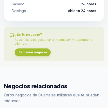
Sábado
24 horas
Domingo
Abierto 24 horas
store
¿Es tu negocio?
Reclámalo para gestionar la información y responder a
clientes.
Reclamar negocio
Negocios relacionados
Otros negocios de Cuarteles militares que te pueden
interesar