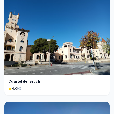
Cuartel del Bruch
star
4.0
(0)