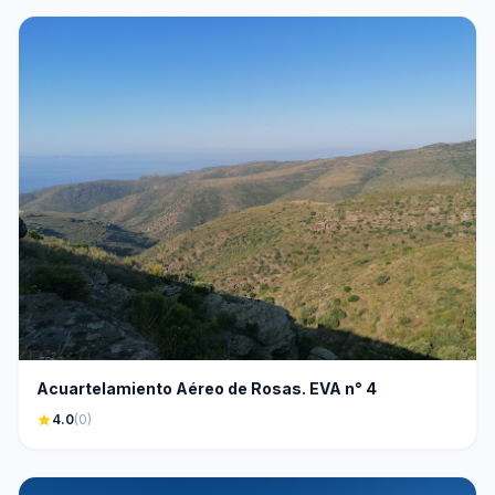
Acuartelamiento Aéreo de Rosas. EVA n° 4
star
4.0
(0)