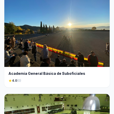
Academia General Básica de Suboficiales
star
4.0
(0)