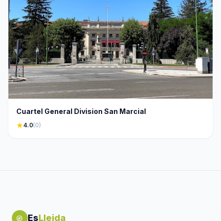
Cuartel General Division San Marcial
star
4.0
(0)
Es
Lleida
explore