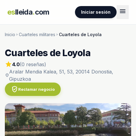
menu
es
lleida
.
com
Iniciar sesión
Inicio
Cuarteles militares
Cuarteles de Loyola
chevron_right
chevron_right
Cuarteles de Loyola
star
4.0
(0 reseñas)
Aralar Mendia Kalea, 51, 53, 20014 Donostia,
location_on
Gipuzkoa
verified_user
Reclamar negocio