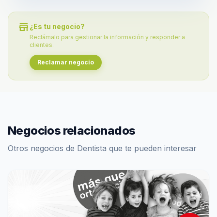
store
¿Es tu negocio?
Reclámalo para gestionar la información y responder a
clientes.
Reclamar negocio
Negocios relacionados
Otros negocios de Dentista que te pueden interesar