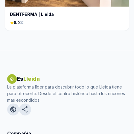
DENTFERMA | Lleida
star
5.0
(0)
Es
Lleida
explore
La plataforma líder para descubrir todo lo que Lleida tiene
para ofrecerte. Desde el centro histórico hasta los rincones
más escondidos.
public
share
Compañía