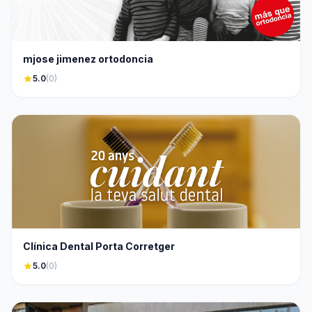
mjose jimenez ortodoncia
star
5.0
(0)
Clínica Dental Porta Corretger
star
5.0
(0)