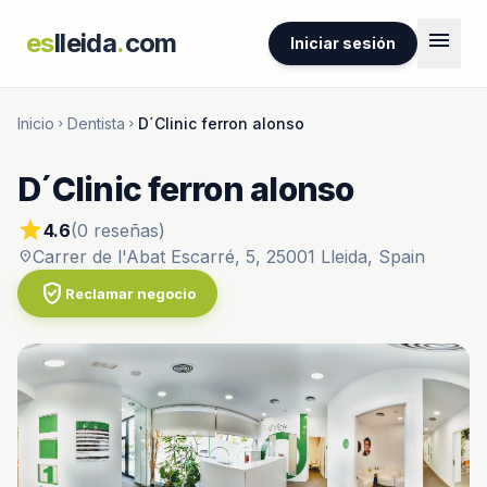
menu
es
lleida
.
com
Iniciar sesión
Inicio
Dentista
D´Clinic ferron alonso
chevron_right
chevron_right
D´Clinic ferron alonso
star
4.6
(0 reseñas)
Carrer de l'Abat Escarré, 5, 25001 Lleida, Spain
location_on
verified_user
Reclamar negocio