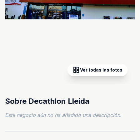
grid_view
Ver todas las fotos
Sobre Decathlon Lleida
Este negocio aún no ha añadido una descripción.