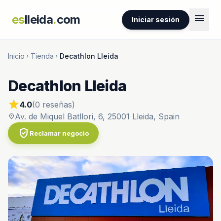
menu
es
lleida
.
com
Iniciar sesión
Inicio
Tienda
Decathlon Lleida
chevron_right
chevron_right
Decathlon Lleida
star
4.0
(0 reseñas)
Av. de Miquel Batllori, 6, 25001 Lleida, Spain
location_on
verified_user
Reclamar negocio