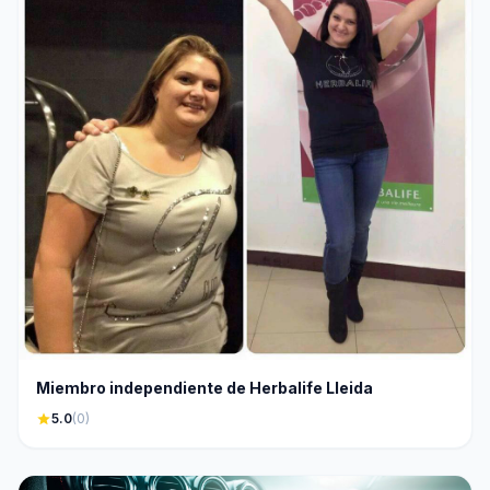
Miembro independiente de Herbalife Lleida
star
5.0
(0)