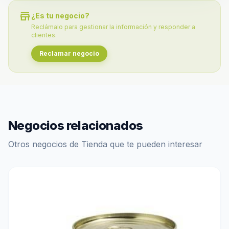
store
¿Es tu negocio?
Reclámalo para gestionar la información y responder a
clientes.
Reclamar negocio
Negocios relacionados
Otros negocios de Tienda que te pueden interesar