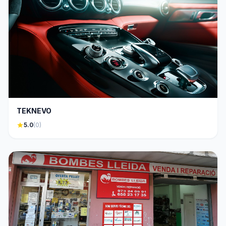
TEKNEVO
star
5.0
(0)