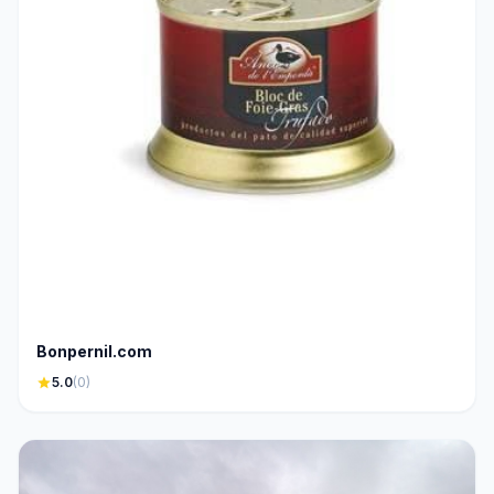
Bonpernil.com
star
5.0
(0)