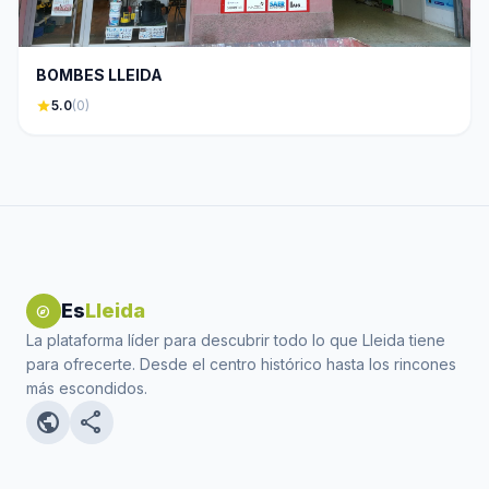
BOMBES LLEIDA
star
5.0
(0)
Es
Lleida
explore
La plataforma líder para descubrir todo lo que Lleida tiene
para ofrecerte. Desde el centro histórico hasta los rincones
más escondidos.
public
share