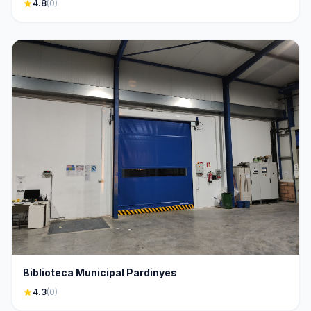
star
4.8
(0)
Biblioteca Municipal Pardinyes
star
4.3
(0)