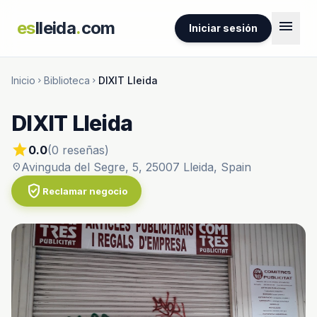
menu
es
lleida
.
com
Iniciar sesión
Inicio
Biblioteca
DIXIT Lleida
chevron_right
chevron_right
DIXIT Lleida
star
0.0
(0 reseñas)
Avinguda del Segre, 5, 25007 Lleida, Spain
location_on
verified_user
Reclamar negocio