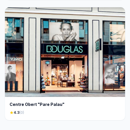
Centre Obert "Pare Palau"
star
4.3
(0)