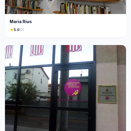
Maria Rius
star
5.0
(0)