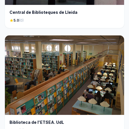
Central de Biblioteques de Lleida
star
5.0
(0)
Biblioteca de l'ETSEA. UdL