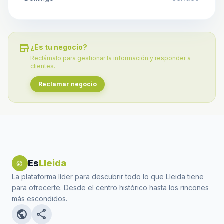
store
¿Es tu negocio?
Reclámalo para gestionar la información y responder a
clientes.
Reclamar negocio
Es
Lleida
explore
La plataforma líder para descubrir todo lo que Lleida tiene
para ofrecerte. Desde el centro histórico hasta los rincones
más escondidos.
public
share