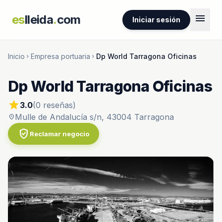
menu
es
lleida
.
com
Iniciar sesión
Inicio
Empresa portuaria
Dp World Tarragona Oficinas
chevron_right
chevron_right
Dp World Tarragona Oficinas
star
3.0
(0 reseñas)
Mulle de Andalucía s/n, 43004 Tarragona
location_on
verified_user
Reclamar negocio